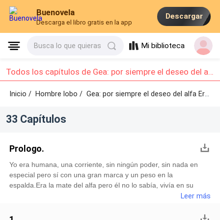
Buenovela
Descargar
Descarga el libro gratis en la app
Mi biblioteca
Busca lo que quieras
Todos los capítulos de Gea: por siempre el deseo del alfa Eros.: Capítulo 1 - Capítulo 10
Inicio /
Hombre lobo
/
Gea: por siempre el deseo del alfa Eros. /
33 Capítulos
Prologo.
Yo era humana, una corriente, sin ningún poder, sin nada en
especial pero sí con una gran marca y un peso en la
espalda.Era la mate del alfa pero él no lo sabía, vivía en su
manada como la acogida de una familia lobuna que me
Leer más
encontró cuando yo era una bebé, tan pequeña, tan frágil, ellos
eran mis padres.Estaba por cumplir los diecinueve, pronto
1.