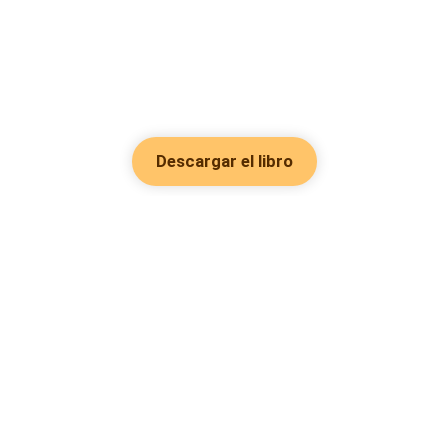
Descargar el libro
Hot Genres
Romance
Recursos
Hombre lobo
Palabras clave
Redes Sociales
Mafia
Búsquedas calientes