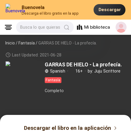
Buenovela
Descargar
Descarga el libro gratis en la app
Mi biblioteca
Busca lo que quieras
Inicio /
Fantasía
/
GARRAS DE HIELO - La profecía.
Last Updated: 2021-06-28
GARRAS DE HIELO - La profecía.
Spanish
·
16+
·
by: Juju Scrittore
Fantasía
Completo
Descargar el libro en la aplicación