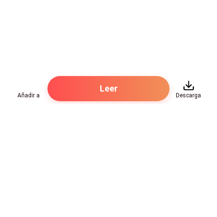
Leer
Añadir a
Descarga
Hot Genres
Romance
Recursos
Hombre lobo
Palabras clave
Redes Sociales
Mafia