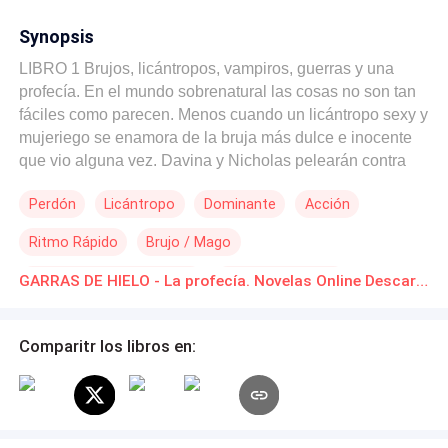
Synopsis
LIBRO 1 Brujos, licántropos, vampiros, guerras y una
profecía. En el mundo sobrenatural las cosas no son tan
fáciles como parecen. Menos cuando un licántropo sexy y
mujeriego se enamora de la bruja más dulce e inocente
que vio alguna vez. Davina y Nicholas pelearán contra
todo lo que se les interponga en el camino, nada evitará
Perdón
Licántropo
Dominante
Acción
que estén juntos. Pero no siempre podrán ganar. Davina
tiene mucho que perdonar y Nicholas mucho que
Ritmo Rápido
Brujo / Mago
aprender. Son un dúo bastante especial en el que cada
uno pondrá de lo suyo para hacerlo funcionar. Se
Matrimonio por Contrato
Romance oscuro
GARRAS DE HIELO - La profecía. Novelas Online Descarga gratuita de PDF
desenterrarán secretos ocultos hace muchos años,
Venganza
nuevos amores harán temblar el mundo y la profecía más
antigua y esperada finalmente hará presencia. ¿Cómo
Comparitr los libros en:
querer escapar de un matrimonio terminó así? (+18)