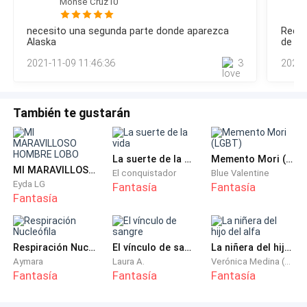
Monse Cruz10
pareja y ella habían adoptado dos niños huérfanos. Dominik
se lo termino de afirmar después de la pelea que habían
necesito una segunda parte donde aparezca
Recié
tenido. Lo único que hace desde ese día es pensar en esos
Alaska
de fa
niños. Algo cambio desde que se enter
añado
2021-11-09 11:46:36
3
2021-
También te gustarán
La suerte de la vida
Memento Mori (LGBT)
MI MARAVILLOSO HOMBRE LOBO
El conquistador
Blue Valentine
Eyda LG
Fantasía
Fantasía
Fantasía
Respiración Nucleófila
El vínculo de sangre
La niñera del hijo del alfa
Aymara
Laura A.
Verónica Medina (Nashell1D)
Fantasía
Fantasía
Fantasía