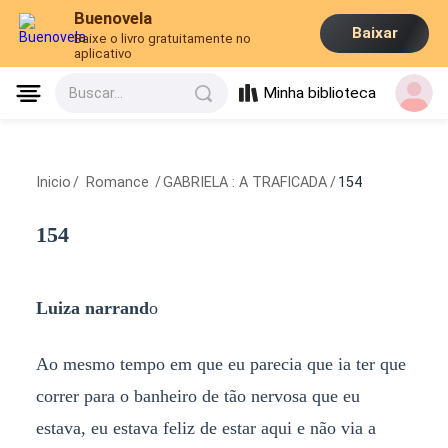
Buenovela
Baixar
Baixe o livro gratuitamente no
aplicativo
Minha biblioteca
Buscar...
Inicio
/
Romance
/
GABRIELA : A TRAFICADA
/
154
154
Luiza
narrand
o
Ao mesmo tempo em que eu parecia que ia ter que
correr para o banheiro de tão nervosa que eu
estava, eu estava feliz de estar aqui e não via a