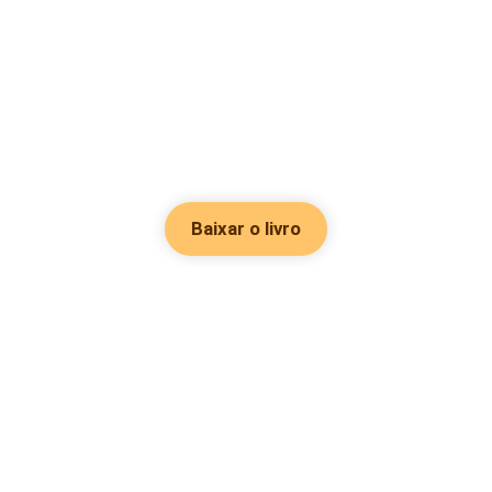
Baixar o livro
Hot Genres
Romance
Recursos
Hombre lobo
Palavras-chave