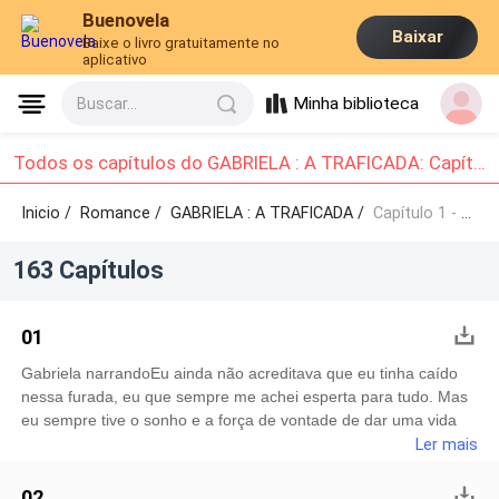
Buenovela
Baixar
Baixe o livro gratuitamente no
aplicativo
Minha biblioteca
Buscar...
Todos os capítulos do GABRIELA : A TRAFICADA: Capítulo 1 - Capítulo 10
Inicio /
Romance
/
GABRIELA : A TRAFICADA /
Capítulo 1 - Capítulo 10
163 Capítulos
01
Gabriela narrandoEu ainda não acreditava que eu tinha caído
nessa furada, eu que sempre me achei esperta para tudo. Mas
eu sempre tive o sonho e a força de vontade de dar uma vida
melhor para minha filha e para minha mãe, fiquei cega achando
Ler mais
que essa era à oportunidade certa para isso. Respiro fundo e
tento me manter calma, fecho os olhos e a imagem da Alana me
02