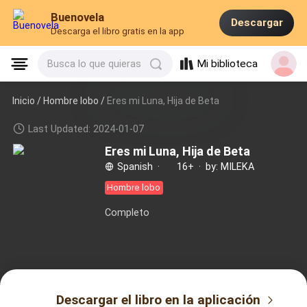
Buenovela
Descargar
Descarga el libro gratis en la app
Mi biblioteca
Busca lo que quieras
Inicio /
Hombre lobo
/
Eres mi Luna, Hija de Beta
Last Updated: 2024-01-07
Eres mi Luna, Hija de Beta
Spanish
·
16+
·
by: MILEKA
Hombre lobo
Completo
Descargar el libro en la aplicación