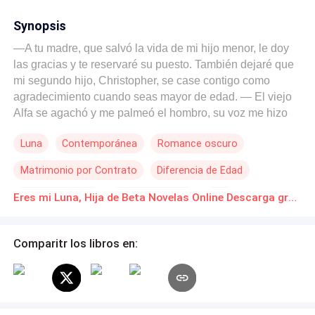
Synopsis
—A tu madre, que salvó la vida de mi hijo menor, le doy
las gracias y te reservaré su puesto. También dejaré que
mi segundo hijo, Christopher, se case contigo como
agradecimiento cuando seas mayor de edad. — El viejo
Alfa se agachó y me palmeó el hombro, su voz me hizo
temblar. —Pero Alfa... —Luego se marchó sin mirar atrás,
Luna
Contemporánea
Romance oscuro
dejándome donde estaba, solo para sentarse en su trono
con su cachorro en sus brazos. Elouise una chica Beta
Matrimonio por Contrato
Diferencia de Edad
muy diferente a las demás betas de su manada, no tiene
a nadie más que a su mejor amigo, y el Rey Alfa la acaba
Poder Femenino
De Odio al Amor
Alfa
Eres mi Luna, Hija de Beta Novelas Online Descarga gratuita de PDF
de condenar a un matrimonio arreglado con su heredero
de repuesto a quién no ama. Porque ya está enamorada
de alguien más... Y su futuro esposo, tiene un plan para
Comparitr los libros en:
ella, que solo la hará sufrir más. ¿Con quién se quedará
Eloiuse?, ¿Con el amo de toda su vida o con el heredero
al trono?