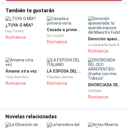
mente tuya está como caliente.— Bueno, para qué decir
que no, tú provocas esa reacción en mí— dijo ella sin
También te gustarán
— Es contigo mujer hermosa, a ti te pregunto.
ninguna vergüenza. — ¡Qué desfachatez de tu parte mujer!—
dijo él fingiendo escandalizarse. — ¡Quién no te conozca
¿TUYA O MÍA?
que te compre! Evan Bragg— exclamó ella divertida.Más
Ella se había extrañado de que aquel hombre le
Casada a primera vista
Day Torres
hablara de esa manera y había respondido:
Gu Lingfei
Romance
Devoción apasionada: la querida esposa del Maestro Fudd
Romance
La pequeña luna del occidente
— Disculpa, pero no te conozco y si ya me voy, alguien
Romance
me dejó plantada, no tengo nada que hacer acá.
El hombre que al parecer se había prendado de ella
Ámame otra vez
LA ESPOSA DEL ITALIANO
Tory Sánchez
Claudia Llerena
insistió diciendo:
Romance
Romance
DIVORCIADA DEL CEO ARREPENTIDO: ¡Vuelve con mis Trillizos!
Sathara
— No chica, si la noche es jóven, ven vamos a
Romance
sentarnos y así no te sientes decepcionada por ese
patán que te dejó plantada.
Novelas relacionadas
Ella consideró la invitación, se veía confiable aquel