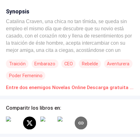
Synopsis
Catalina Craven, una chica no tan tímida, se queda sin
empleo el mismo día que descubre que su novio está
casado, con el corazón roto y llena de resentimientos por
la traición de éste hombre, acepta intercambiar con su
mejor amiga, una cita a ciegas, acostándose con un
desconocido. Unas semanas más tarde logra conseguir
Traición
Embarazo
CEO
Rebelde
Aventurera
empleo en una gran corporación como asistente al
Presidente, su nuevo jefe es nada más y nada menos
Poder Femenino
que su cita a ciegas, además de eso, resulta que su jefe
es primo de su ex novio; su vida no podía estar más
Entre dos enemigos Novelas Online Descarga gratuita de PDF
complicada ahora, pues éste hombre al reconocerla,
decide contratarla y abiertamente le propone tenerla en
Comparitr los libros en:
su cama, como ya antes habían tenido sexo, se cree con
derecho a tenerla cuando él quiera, él le hará la vida
imposible a Catalina, será peor cuando ella descubre que
está embarazada de Evan Bragg, su odioso y prepotente
jefe, pues éste la desprecia por no creer que ella sea lo