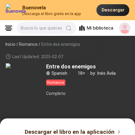
Buenovela
Descargar
Descarga el libro gratis en la app
Mi biblioteca
Busca lo que quieras
Inicio /
Romance
/
Entre dos enemigos
Last Updated: 2025-02-07
Entre dos enemigos
Spanish
·
18+
·
by: Inés Ávila
Romance
Completo
Descargar el libro en la aplicación