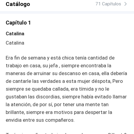
Catálogo
que aparenta, si no una chica que se vende como
71 Capítulos
acompañante de ejecutivos millonarios, renuncia a
trabajar con Evan para irse con Steven Majors, su peor
Capítulo 1
pesadilla.
Catalina
Catalina
Era fin de semana y está chica tenía cantidad de
trabajo en casa, su jefa , siempre encontraba la
maneras de arruinar su descanso en casa, ella debería
de cantarle las verdades a esta mujer déspota, Pero
siempre se quedaba callada, era tímida y no le
gustaban las discordias, siempre había evitado llamar
la atención, de por sí, por tener una mente tan
brillante, siempre era motivos para despertar la
envidia entre sus compañeros.