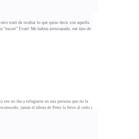
ro trató de ocultar lo que quiso decir con aquella
a “escort” Evan! Me habías preocupado, ese tipo de
rios como nosotros. Evan movió su cabeza de un lado
otente dolor, emitiendo un quejido involuntario. —
nero a su cuenta. — !Ah ok! ¿Ese quejido fue por qué?—
á vez no iba a refugiarse en una persona que no la
conocido, jamás el idiota de Peter la llevo al cielo de
 pensamientos, entonces decidió sacar lo poco que
adre había fallecido.Se concentró en la navidad que
iempo pasó rápido, como ella no era fiestera, no