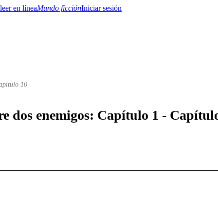
Mundo ficción
Iniciar sesión
apítulo 10
BTQ+
YA/TEEN
Paranormal
Misterio/Thriller
Oriental
Juegos
Historia
MM
re dos enemigos: Capítulo 1 - Capítul