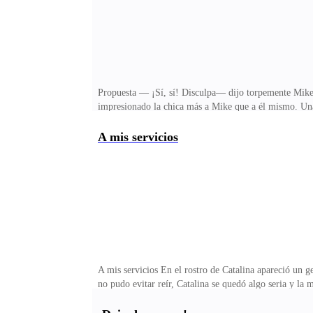
Propuesta — ¡Sí, sí! Disculpa— dijo torpemente Mike 
impresionado la chica más a Mike que a él mismo. Una
personal contratado por la chica llevaba lo más pesado
estuvo conversando con la muchacha. Durante los días s
A mis servicios
‘chica de aquella noche’, Poco a poco estar con ellos 
de la noche a la mañana se volvió un hombre serio, la
A mis servicios En el rostro de Catalina apareció un g
no pudo evitar reír, Catalina se quedó algo seria y la
quería era una esclava—dijo, dándose cuenta que quizá
bastante interesante que hizo pensar a Catalina en si 