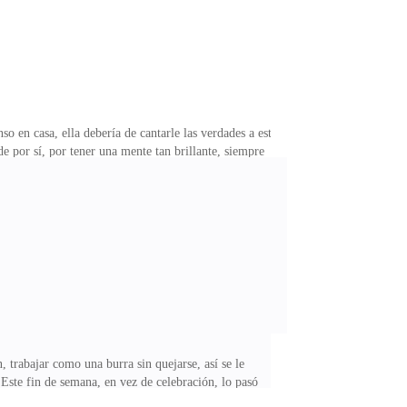
so en casa, ella debería de cantarle las verdades a esta
e por sí, por tener una mente tan brillante, siempre
a gran cosa, pero le alcanzaba para comer, pagar su
en tenía un novio, “obviamente que ya era hora de
uso”, sonrió al recordar los locos consejos de su amiga,
 trabajar como una burra sin quejarse, así se le
 Este fin de semana, en vez de celebración, lo pasó
o se veían dos veces a la semana sintió que esta vez,