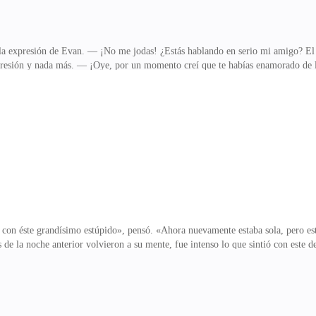
la expresión de Evan. — ¡No me jodas! ¿Estás hablando en serio mi amigo? El ot
resión y nada más. — ¡Oye, por un momento creí que te habías enamorado de l
 tu vida con una mujer como esa que ha pasado por la cama de muchos millona
ike lo estuviera viendo, que una punzada de dolor atravesó sus sienes con un p
po, solo que se fue sin esperar su pago y quería llamarla para transferir el di
l que me dejó el encuentro
 con éste grandísimo estúpido», pensó. «Ahora nuevamente estaba sola, pero est
e la noche anterior volvieron a su mente, fue intenso lo que sintió con este des
encia con un hombre como el de esa noche, se reprendió por tener éste tipo de
muy pequeño, de una sola habitación, baño y cocina, allí vivía desde que su m
, ya había decidido que descansaría esas semanas y luego buscaría trabajo. El t
as fechas se iba con su