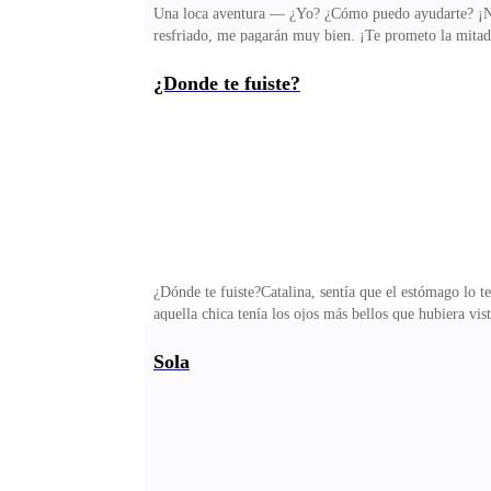
Una loca aventura — ¿Yo? ¿Cómo puedo ayudarte? ¡Nue
resfriado, me pagarán muy bien. ¡Te prometo la mitad
sé amiga, pero no necesariamente debes acostarte con 
despedir del trabajo, además como si éso fuera poco, 
¿Donde te fuiste?
tienes un motivo suficiente para salir y olvidarte de 
favor Caty! ¡Es muy importante para mí recibir ésta 
¿Dónde te fuiste?Catalina, sentía que el estómago lo t
aquella chica tenía los ojos más bellos que hubiera vis
solo quería placer y no enredo, para que ellas no se hi
contrarrestar lo que la muchacha le inspiraba dijo de
Sola
respondió ella.— ¿Siempre eres así tan formal en tus c
exigiendo de la boca de ella, un apasionado beso. Al p