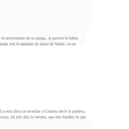
l nerviosismo de su amigo, al parecer le había
cargar con el equipaje de mano de Sandy, ya un
traído, Evan durante el tiempo que duró el viaje,
a lo único que podía hacer para alejar de su mente a la
iestas y la juergas ya no contaron más con Evan Bragg,
a otra chica al escuchar a Catalina decir la palabra,
acioso, mi jefe dijo lo mismo, que éste hombre lo que
sitos que había exigido el Ceo, fue una conversación
o estoy dispuesta a que me humillen, solo por tener un