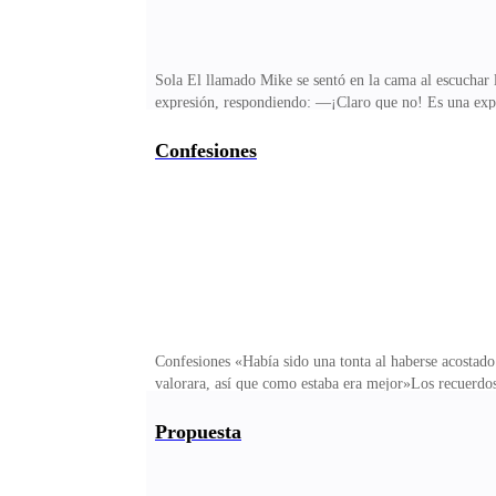
Sola El llamado Mike se sentó en la cama al escuchar 
expresión, respondiendo: —¡Claro que no! Es una exp
mujeres solo son para un momento, nada de complicar
a otro con tanta fuerza para negar,como si su amigo M
Confesiones
¡Oh! ¿Estás loco? Esa mujer como tú dices no es mi ti
dijo su amigo Mike. — Un dolor de cabeza descomuna
Confesiones «Había sido una tonta al haberse acostado
valorara, así que como estaba era mejor»Los recuerdos d
esa manera, lamentó no haber tenido su primera experi
había comprado para decorar su departamento, que era 
Propuesta
estaba muy próxima, en lo que quería lograr al decorar
extraño ninguna reunión social, su amiga Lotty por est