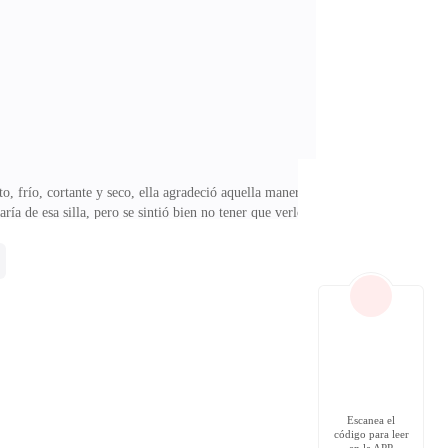
aré mi síntesis curricular y todo lo necesario para
, frío, cortante y seco, ella agradeció aquella manera
ría de esa silla, pero se sintió bien no tener que verlo
ndo esté hombre estaba desquiciado por ella.La verdad,
er cedido, trató de sacar los pensamientos que la
a lista, su estómago reclamaba alimentos.Movió el
Escanea el
código para leer