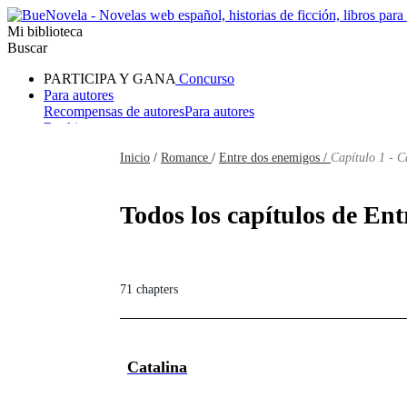
Mi biblioteca
Buscar
PARTICIPA Y GANA
Concurso
Para autores
Recompensas de autores
Para autores
Ranking
Navegar
Inicio
/
Romance
/
Entre dos enemigos /
Capítulo 1 - C
Novelas
Cuentos Cortos
Todos
Romance
Hombre lobo
Mafia
Sistema
Fantasía
Urbano
LG
Todos los capítulos de Ent
71 chapters
Catalina