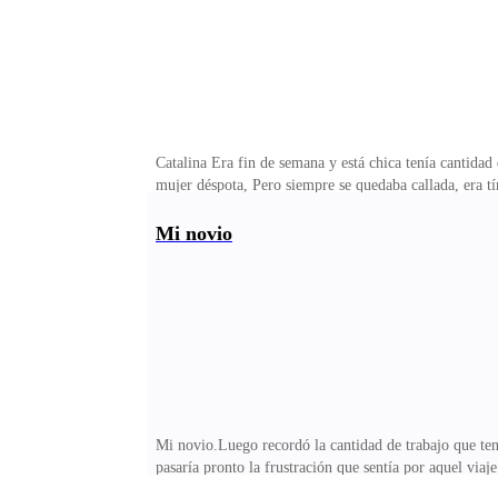
Catalina Era fin de semana y está chica tenía cantidad 
mujer déspota, Pero siempre se quedaba callada, era tím
era motivos para despertar la envidia entre sus compañ
renta en un departamento modesto, dónde vivía desde q
Mi novio
tener uno”,le decía siempre su mejor amiga Lotty; “tien
y sí a los 25 años y medio conoció a su actual novio, 
Mi novio.Luego recordó la cantidad de trabajo que tení
pasaría pronto la frustración que sentía por aquel via
viendo televisión y trabajando hasta altas horas de la 