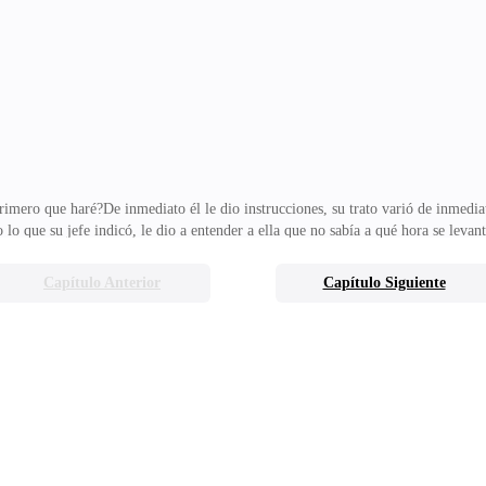
tener un buen empleo en cualquier lugar, pero iré mañana, no te preocupes, llev
te haya
mero que haré?De inmediato él le dio instrucciones, su trato varió de inmediato
lo que su jefe indicó, le dio a entender a ella que no sabía a qué hora se levanta
asiado contundente para ella verlo allí, descubrir que él sería su jefe, más cua
ntar a éste hombre, quizás no debió aceptar quedarse, ahora se arrepentía de hab
Capítulo Anterior
Capítulo Siguiente
oner todo al día lo que le su jefe le había indicado, a la una de la tarde estab