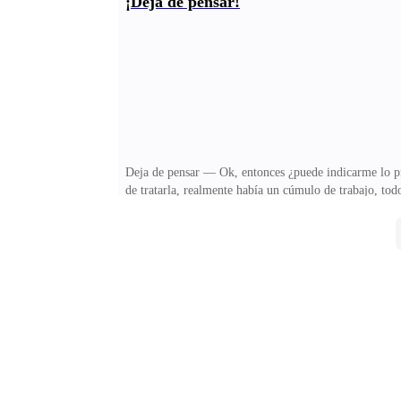
¡Deja de pensar!
buen sueldo, sé que soy buena en mi trabajo y puedo ob
avalar mi experiencia.— Gracias amiga, disculpa que 
Deja de pensar — Ok, entonces ¿puede indicarme lo pri
de tratarla, realmente había un cúmulo de trabajo, todo 
y que existiera ese panel entre los dos, había sido dem
no sabía de dónde había sacado tanto coraje para enfre
tenían abrumada, se puso a trabajar de inmediato para p
panel, asomó su cabeza, él no estaba allí, así que d