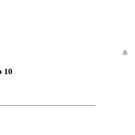
 Romance
Sci-Fi
Guerra
Otros
o 10