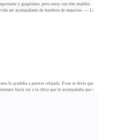
portante y guapísimo, pero estoy con éste maldito
de vida ser acompañante de hombres de negocios. — Lo
. — ¡Estás loca! No estoy de ánimo, me acaban de
o? ¡Qué terrible día estás teniendo amiga! ¡Allí
n serio, no deseo complicaciones en mi vida. — ¡Por
isma la ayudaba a parecer relajada. Evan se decía que
a, siempre hacía ver a la chica que lo acompañaba que él
imentado lo que ahora ella le inspiraba; para
 cariño. — Intentaré cubrir sus expectativas señor —
ron, al cerrarse la puerta él la tomó entre sus brazos