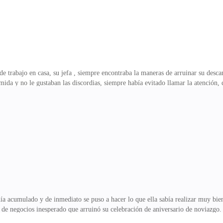
de trabajo en casa, su jefa , siempre encontraba la maneras de arruinar su descan
ida y no le gustaban las discordias, siempre había evitado llamar la atención, d
eros.Tenía cinco años trabajando para la empresa Gilbert & co, el sueldo no er
ue tenía memoria e ir de vez en cuando a disfrutar de un helado.Catalina Crav
es 25 años Caty, si no tienes a alguien te saldrá cáncer allá abajo por falta de 
Pete
a acumulado y de inmediato se puso a hacer lo que ella sabía realizar muy bien,
je de negocios inesperado que arruinó su celebración de aniversario de noviazgo.
noche.En toda esa semana, no vio a Peter, lo extrañó bastante, a pesar de que sol