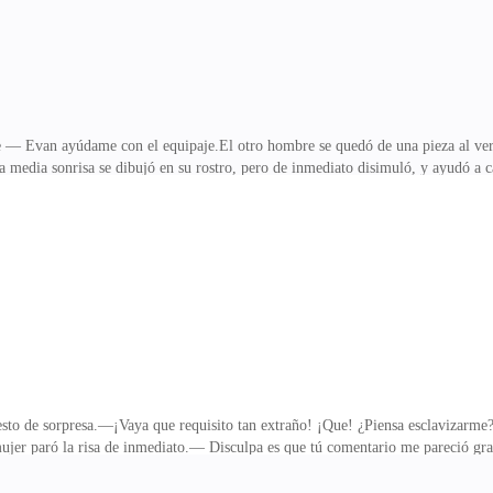
— Evan ayúdame con el equipaje.El otro hombre se quedó de una pieza al ver e
 media sonrisa se dibujó en su rostro, pero de inmediato disimuló, y ayudó a 
 hasta el auto.El recorrido fue placentero, una vez en la vía, Mike se mostró re
ubsiguientes se esforzó por salir con Sandy y Mike, centrarse en otras cosas er
lo ayudó a sobrellevar sus pensamientos y ocuparse de pasarla bien, eso sí,las f
 vida nocturna no tuvo más atr
esto de sorpresa.—¡Vaya que requisito tan extraño! ¡Que! ¿Piensa esclavizarme?L
 mujer paró la risa de inmediato.— Disculpa es que tú comentario me pareció gr
s no debió haber dicho nada.Después de ésto, Gipsy le dio detalles de los requi
le convenía aquel trabajo, así que terminó diciendo:— No sé, déjame pensarlo, n