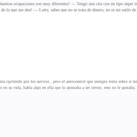
stras ocupaciones son muy diferentes! — Tengo una cita con un tipo súper im
 de lo que me den! — Lotty, sabes que no se trata de dinero, no es mi estilo 
él, inventa una excusa, como que tienes una infección vaginal muy fuerte y ya
descubrí hoy que el imbécil de Peter es un hombre casado y con hijo. — ¿En seri
tu ruina personal, vas a pasarlo divinamente con ese papacito! — Lotty, hablo e
suma de dinero! Te prometo que no
enía oprimido por los nervios , pero el autocontrol que siempre tenía sobre sí m
to en su vida, había algo en ella que lo animaba a ser tierno, esto no le gustab
cieran ilusiones, pero con ésta, sentía un extraño sentimiento, jamás había exper
 manera ruda. — Espero que ésta noche, hayas venido dispuesta a todo conmigo,
itas? ¡Relájate!— dijo él persuasivo.En ese momento se abrió el ascensor y entra
rinc