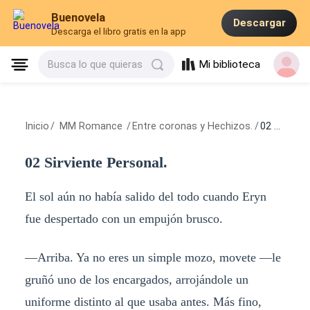
Buenovela
Descargar
Descarga el libro gratis en la app
Mi biblioteca
Busca lo que quieras
Inicio
/
MM Romance
/
Entre coronas y Hechizos.
/
02 Sirviente Personal.
02 Sirviente Personal.
El sol aún no había salido del todo cuando Eryn
fue despertado con un empujón brusco.
—Arriba. Ya no eres un simple mozo, movete —le
gruñó uno de los encargados, arrojándole un
uniforme distinto al que usaba antes. Más fino,