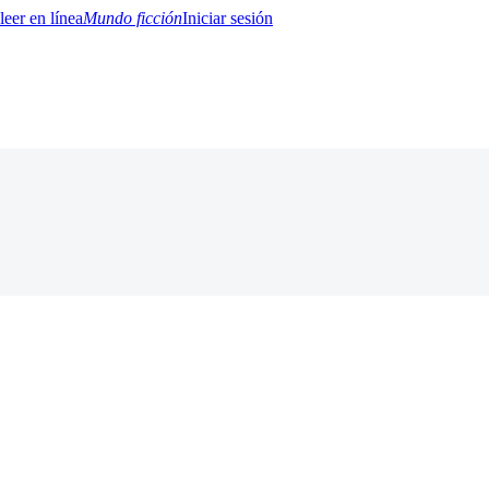
Mundo ficción
Iniciar sesión
BTQ+
YA/TEEN
Paranormal
Misterio/Thriller
Oriental
Juegos
Historia
MM