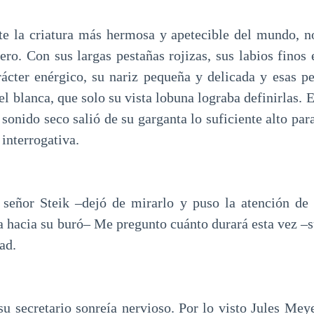
e la criatura más hermosa y apetecible del mundo, n
ro. Con sus largas pestañas rojizas, sus labios finos e
ácter enérgico, su nariz pequeña y delicada y esas p
iel blanca, que solo su vista lobuna lograba definirlas. E
 sonido seco salió de su garganta lo suficiente alto par
 interrogativa.
 señor Steik –dejó de mirarlo y puso la atención de
 hacia su buró– Me pregunto cuánto durará esta vez –su
ad.
u secretario sonreía nervioso. Por lo visto Jules Mey