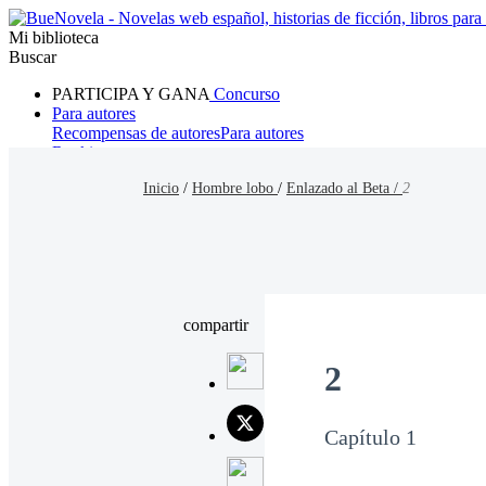
Mi biblioteca
Buscar
PARTICIPA Y GANA
Concurso
Para autores
Recompensas de autores
Para autores
Ranking
Navegar
Inicio
/
Hombre lobo
/
Enlazado al Beta /
2
Novelas
Cuentos Cortos
Todos
Romance
Hombre lobo
Mafia
Sistema
Fantasía
Urbano
LG
compartir
2
Capítulo 1