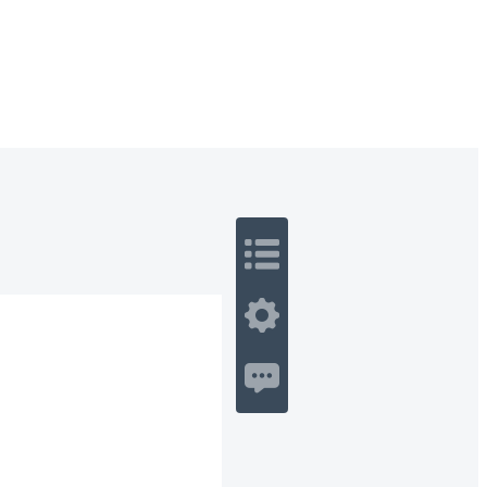
 Romance
Sci-Fi
Guerra
Otros