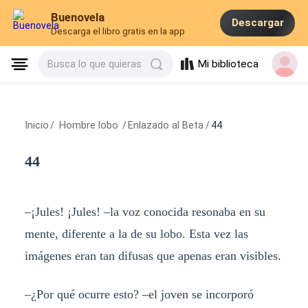
Buenovela
Descargar
Descarga el libro gratis en la app
Mi biblioteca
Busca lo que quieras
Inicio
/
Hombre lobo
/
Enlazado al Beta
/
44
44
–¡Jules! ¡Jules! –la voz conocida resonaba en su
mente, diferente a la de su lobo. Esta vez las
imágenes eran tan difusas que apenas eran visibles.
–¿Por qué ocurre esto? –el joven se incorporó