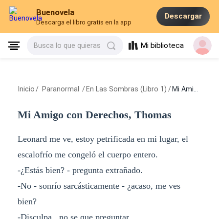
Buenovela
Descargar
Descarga el libro gratis en la app
Mi biblioteca
Busca lo que quieras
Inicio
/
Paranormal
/
En Las Sombras (Libro 1)
/
Mi Amigo con Derechos, Thomas
Mi Amigo con Derechos, Thomas
Leonard me ve, estoy petrificada en mi lugar, el
escalofrío me congeló el cuerpo entero.
-¿Estás bien? - pregunta extrañado.
-No - sonrío sarcásticamente - ¿acaso, me ves
bien?
-Disculpa...no se que preguntar.