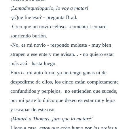
¡
Lamadrequelopario, lo voy a matar!
-¿Que fue eso? - pregunta Brad.
-Creo que un novio celoso - comenta Leonard
sonriendo burlón.
-No, es mi novio - respondo molesta - muy bien
atrapen a ese ente y me avisan... - no quiero estar
más acá - hasta luego.
Entro a mi auto furia, ya no tengo ganas ni de
despedirme de ellos, los cinco están completamente
confundidos y perplejos, no entienden que sucede,
por mi parte lo único que deseo es estar muy lejos
y escapar de este oso.
¡
Mataré a Thomas, juro que lo mataré!
Llego a casa,
estoy que echo humo por las orejas y