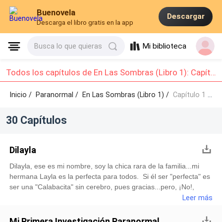
Buenovela
Descargar
Descarga el libro gratis en la app
Mi biblioteca
Busca lo que quieras
Todos los capítulos de En Las Sombras (Libro 1): Capítulo 1 - Capítulo 10
Inicio /
Paranormal
/
En Las Sombras (Libro 1) /
Capítulo 1 - Capítulo 10
30 Capítulos
Dilayla
Dilayla, ese es mi nombre, soy la chica rara de la familia...mi
hermana Layla es la perfecta para todos. Si él ser "perfecta" es
ser una "Calabacita" sin cerebro, pues gracias...pero, ¡No!,
gracias. Mis padres me miraron como la niña rara toda la
Leer más
vida...Layla participaba en concursos de belleza, yo leía y me
metía en él primer lugar donde podía esconderme para no
Mi Primera Investigación Paranormal