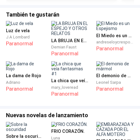
solo me sonríe.
También te gustarán
- podrías soltarme-
Luz de vela
- podrías caer y no me lo perdonaría jamas- es
El Miedo es un Espejismo
J.A Lombard
inevitable, me saca una leve sonrisa- y también podría
LA BRUJA EN EL ESPEJO Y OTROS RELATOS
andreseloycrespocabeza
Paranormal
Demian Faust
perderme esa hermosa sonrisa-
Paranormal
Paranormal
- dios tu madre nunca te dijo que eras molesto-
La dama de Rojo
El demonio de mármol
- tu suegra solo me decía que soy insistente-
La chica que veía fantasmas #1
Adriano
Leonel Sarpa
mary_loveread
Paranormal
Paranormal
Paranormal
- ¿mi suegra?, creo que te equivocas de persona-
- por favor no me digas que tienes una ya porque
Nuevas novelas de lanzamiento
harías sufrir a mi madre-
FRIO CORAZÓN.
- dios eres insufrible, ni si quiera te conozco, me
Sobre la oscuridad
Luna