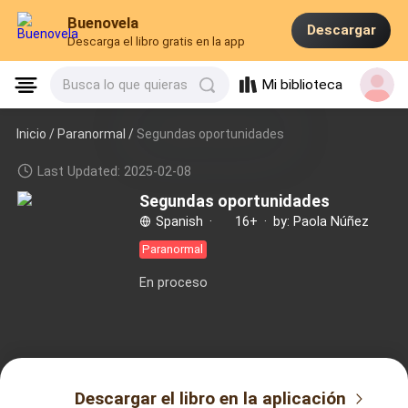
Buenovela
Descargar
Descarga el libro gratis en la app
Mi biblioteca
Busca lo que quieras
Inicio /
Paranormal
/
Segundas oportunidades
Last Updated: 2025-02-08
Segundas oportunidades
Spanish
·
16+
·
by: Paola Núñez
Paranormal
En proceso
Descargar el libro en la aplicación