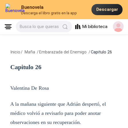
Buenovela
Descargar
Descarga el libro gratis en la app
Mi biblioteca
Busca lo que quieras
Inicio
/
Mafia
/
Embarazada del Enemigo
/
Capitulo 26
Capitulo 26
Valentina De Rosa
A la mañana siguiente que Adrián despertó, el
médico volvió a revisarlo para poder anotar
observaciones en su recuperación.