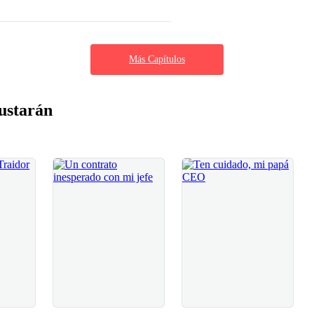
Más Capítulos
ustarán