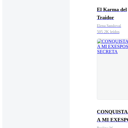
El Karma del
Traidor
Elena Sandoval
505.2K leídos
CONQUIST
A MI EXES
SECRETA
Paulina W