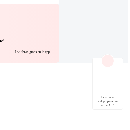
to!
Lee libros gratis en la app
Escanea el
código para leer
en la APP