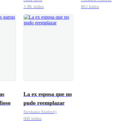
3.9K leídos
863 leídos
as
La ex esposa que no
fioso
pudo reemplazar
Stephanie Kimberly
600 leídos