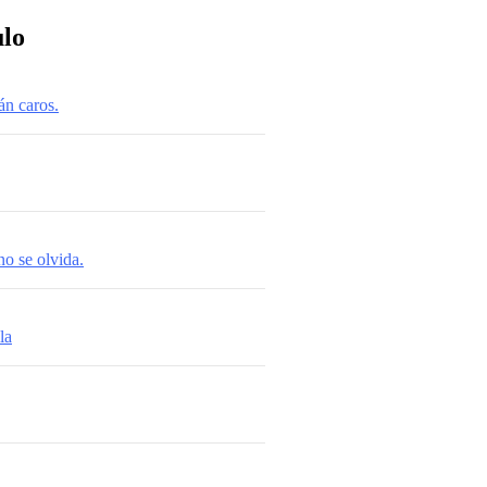
ulo
án caros.
no se olvida.
la