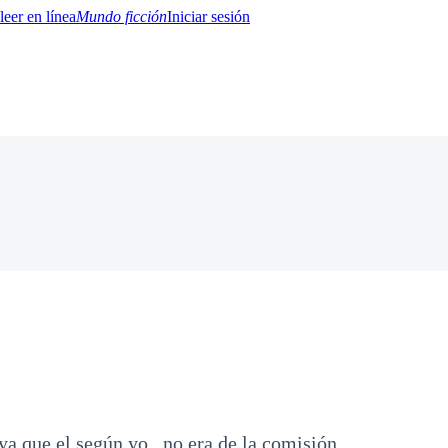
Mundo ficción
Iniciar sesión
BTQ+
YA/TEEN
Paranormal
Misterio/Thriller
Oriental
Juegos
Historia
MM
ya que el según yo , no era de la comisión .