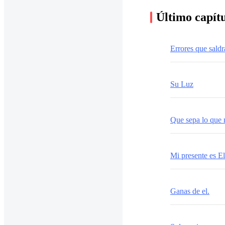
Último capít
Errores que saldr
Su Luz
Que sepa lo que 
Mi presente es El
Ganas de el.