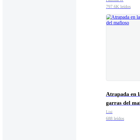
797.6K leídos
Atrapada en l
garras del ma
Lisi
688 leídos