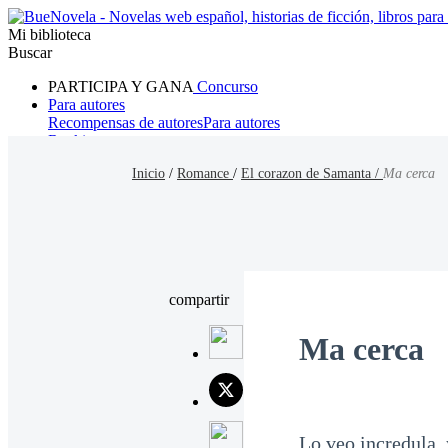
Mi biblioteca
Buscar
PARTICIPA Y GANA
Concurso
Para autores
Recompensas de autores
Para autores
Ranking
Navegar
Inicio
/
Romance
/
El corazon de Samanta /
Ma cerca
Novelas
Cuentos Cortos
Todos
Romance
Hombre lobo
Mafia
Sistema
Fantasía
Urbano
LG
compartir
Ma cerca
Lo veo incredula, 