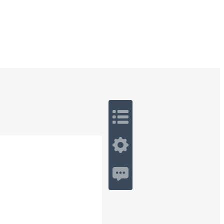
 Romance
Sci-Fi
Guerra
Otros