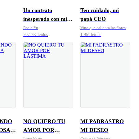
Un contrato
Ten cuidado, mi
inesperado con mi
papá CEO
jefe
Paola Yu
Vino que calienta las flores
707.7K leídos
1.9M leídos
ANDO
NO QUIERO TU
MI PADRASTRO
POSA
AMOR POR
MI DESEO
LÁSTIMA
Luna Nova
Crowned Princess.