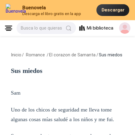
Buenovela
Descargar
Descarga el libro gratis en la app
Mi biblioteca
Busca lo que quieras
Inicio
/
Romance
/
El corazon de Samanta
/
Sus miedos
Sus miedos
Sam
Uno de los chicos de seguridad me lleva tome
algunas cosas mías saludé a los niños y me fui.