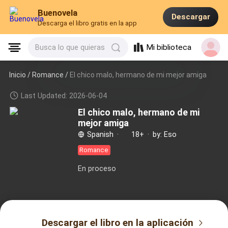
Buenovela
Descargar
Descarga el libro gratis en la app
Mi biblioteca
Busca lo que quieras
Inicio /
Romance
/
El chico malo, hermano de mi mejor amiga
Last Updated: 2026-06-04
El chico malo, hermano de mi
mejor amiga
Spanish
·
18+
·
by: Eso
Romance
En proceso
Descargar el libro en la aplicación