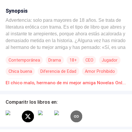
Synopsis
Advertencia: solo para mayores de 18 años. Se trata de
literatura erótica con trama. Es el tipo de libro que abres y
al instante te arrepientes, porque ahora estás acalorada y
demasiado metida en la historia. ¿Alguna vez has mirado
al hermano de tu mejor amiga y has pensado: «Sí, es una
idea terrible, pero voy a arruinarme un poco la vida»?
Contemporánea
Drama
18+
CEO
Jugador
Este libro es esa mala decisión. Es un lío, es
escandaloso y jodidamente descarado. ~~~~ Dylanne
Chica buena
Diferencia de Edad
Amor Prohibido
Hayes siempre ha estado locamente enamorada del
hermano de su mejor amiga, Kai. Es el sueño de
Erótico
El chico malo, hermano de mi mejor amiga Novelas Online Descarga gratuita de PDF
cualquier mujer, y el suyo desde que tenía 18 años. Ahora
Kai ha vuelto a Estados Unidos. Está diferente, es más
encantador, y ella jura que lo ha superado, incluso
Comparitr los libros en:
después de que le hayan asignado trabajar con él. Se
supone que el trabajo es fácil, pero no con Kai Reed de
por medio. ¿Podrá resistirse a él esta vez o traicionará la
promesa que le hizo a su mejor amiga?