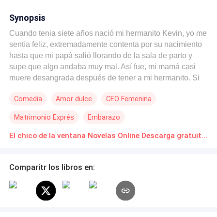
Synopsis
Cuando tenia siete años nació mi hermanito Kevin, yo me
sentía feliz, extremadamente contenta por su nacimiento
hasta que mi papá salió llorando de la sala de parto y
supe que algo andaba muy mal. Así fue, mi mamá casi
muere desangrada después de tener a mi hermanito. Si
bien eso me marco de por vida, lo que más me marco fue
Comedia
Amor dulce
CEO Femenina
ver a mi papá llorar día tras día, mientras mi mamá estaba
en coma. Eso fue lo que más me marco, no solo como
Matrimonio Exprés
Embarazo
hermana e hija, si no como mujer. El amor que mi papá
sentía por mi mamá era algo que muchas veces pase
El chico de la ventana Novelas Online Descarga gratuita de PDF
desapercibido, era algo a lo cual nunca le tome
importancia hasta ese entonces, ahí fue cuando me di
Comparitr los libros en:
cuenta de lo mucho que deseaba encontrar un amor así
de fuerte. Encontrar a una persona que me ame de la
misma manera en la que mi papá amaba a mi mamá, o
incluso que me ame mucho más. Pero la vida no siempre
es tan fácil, con el tiempo entendí que quizás estaba