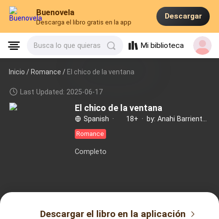
Buenovela
Descargar
Descarga el libro gratis en la app
Mi biblioteca
Busca lo que quieras
Inicio /
Romance
/
El chico de la ventana
Last Updated: 2025-06-17
El chico de la ventana
Spanish
·
18+
·
by: Anahi Barrientos
Romance
Completo
Descargar el libro en la aplicación