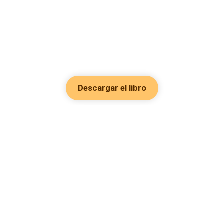
Descargar el libro
Hot Genres
Romance
Recursos
Hombre lobo
Palabras clave
Redes Sociales
Mafia