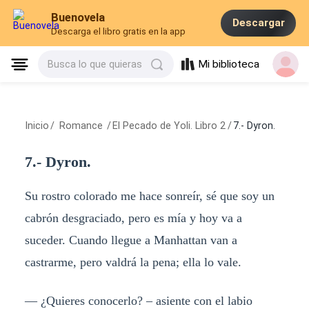
Buenovela
Descargar
Descarga el libro gratis en la app
Mi biblioteca
Busca lo que quieras
Inicio
/
Romance
/
El Pecado de Yoli. Libro 2
/
7.- Dyron.
7.- Dyron.
Su rostro colorado me hace sonreír, sé que soy un
cabrón desgraciado, pero es mía y hoy va a
suceder. Cuando llegue a Manhattan van a
castrarme, pero valdrá la pena; ella lo vale.
— ¿Quieres conocerlo? – asiente con el labio