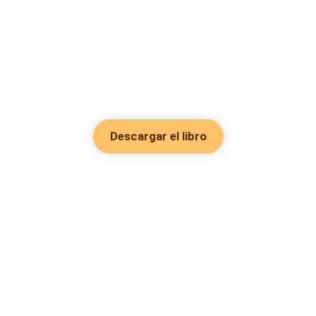
Descargar el libro
Hot Genres
Romance
Recursos
Hombre lobo
Palabras clave
Redes Sociales