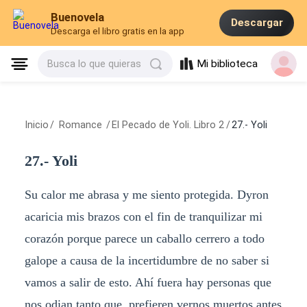
Buenovela
Descargar
Descarga el libro gratis en la app
Mi biblioteca
Busca lo que quieras
Inicio
/
Romance
/
El Pecado de Yoli. Libro 2
/
27.- Yoli
27.- Yoli
Su calor me abrasa y me siento protegida. Dyron
acaricia mis brazos con el fin de tranquilizar mi
corazón porque parece un caballo cerrero a todo
galope a causa de la incertidumbre de no saber si
vamos a salir de esto. Ahí fuera hay personas que
nos odian tanto que, prefieren vernos muertos antes