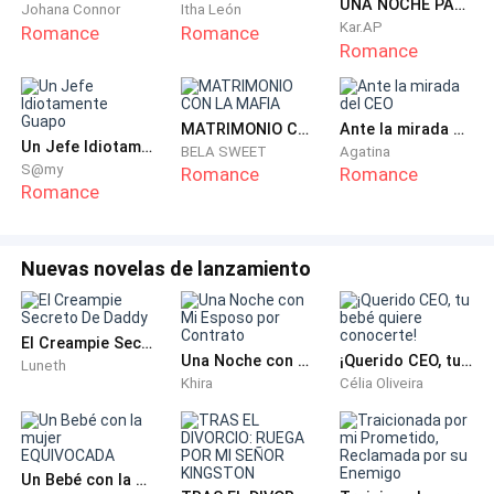
UNA NOCHE PARA OLVIDARNOS
Johana Connor
Itha León
O al menos eso esperaba la gente.
Kar.AP
Romance
Romance
Romance
El pueblo estaba dividido. Algunos creían que las
autoridades serían indulgentes, que ningún castigo
alcanzaría para reparar lo irreversible. Otros deseaban,
MATRIMONIO CON LA MAFIA
Ante la mirada del CEO
Un Jefe Idiotamente Guapo
BELA SWEET
Agatina
con el alma entera, que esos jóvenes comprendieran
S@my
Romance
Romance
la magnitud de lo que habían causado.
Romance
En cada casa se respiraba lo mismo: una mezcla de
Nuevas novelas de lanzamiento
bronca, tristeza y miedo.
El destino de Manuel pendía de un hilo.
El Creampie Secreto De Daddy
Una Noche con Mi Esposo por Contrato
¡Querido CEO, tu bebé quiere conocerte!
Luneth
Y Flor también.
Khira
Célia Oliveira
Fue el 31 de diciembre, al borde del nuevo año, cuando
Manuel despertó del coma inducido.
Un Bebé con la mujer EQUIVOCADA