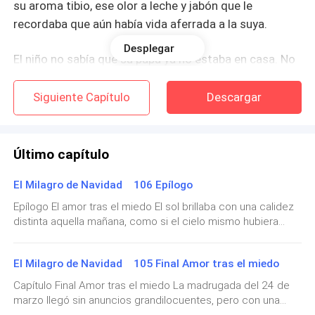
su aroma tibio, ese olor a leche y jabón que le
recordaba que aún había vida aferrada a la suya.
Desplegar
El niño no sabía que su papá ya no estaba en casa. No
sabía que su papá había luchado hasta quedarse sin
fuerzas. No sabía que apenas había podido disfrutar
Siguiente Capítulo
Descargar
seis meses de él.
A Flor le apenaba pensar que Manuel no podría verlo
Último capítulo
crecer. Que no estaría para escuchar sus primeras
El Milagro de Navidad 106 Epílogo
palabras ni para verlo dar sus primeros pasos. Pero se
hizo una promesa silenciosa:
Epílogo El amor tras el miedo El sol brillaba con una calidez
distinta aquella mañana, como si el cielo mismo hubiera
decidido acompañarlos. No era un sol apurado ni arrogante,
su hijo iba a saber quién había sido su padre.
sino uno sereno, generoso, que se filtraba entre las copas
El Milagro de Navidad 105 Final Amor tras el miedo
de los árboles y bañaba al pueblo con una luz suave, casi
Iba a saber que había sido un hombre bueno.
agradecida. La iglesia, pequeña y entrañable, estaba
Capítulo Final Amor tras el miedo La madrugada del 24 de
adornada con flores blancas y celestes, dispuestas con un
marzo llegó sin anuncios grandilocuentes, pero con una
Valiente.
cuidado amoroso. No había ostentación, pero sí intención.