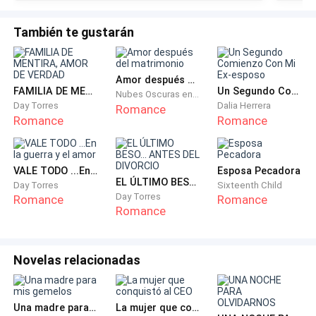
Manuel no estaría en esa situación.
También te gustarán
A pesar de que las familias de los responsables
intentaban mantener la calma, el dolor del pueblo era
demasiado grande. No había espacio para excusas.
Amor después del matrimonio
FAMILIA DE MENTIRA, AMOR DE VERDAD
Un Segundo Comienzo Con Mi Ex-esposo
Nubes Oscuras en Retorno
Day Torres
Dalia Herrera
Romance
Mientras Manuel permanecía en estado crítico, los
Romance
Romance
responsables fueron capturados y trasladados a la
capital, donde enfrentarían un juicio.
VALE TODO ...En la guerra y el amor
Esposa Pecadora
EL ÚLTIMO BESO... ANTES DEL DIVORCIO
El pueblo observó en silencio cómo se los llevaban.
Day Torres
Sixteenth Child
Day Torres
Romance
Romance
Nadie aplaudió. Nadie gritó. El dolor era demasiado
Romance
espeso incluso para la ira.
Los cargos no eran pocos y, aunque ellos aún no lo
Novelas relacionadas
sabían, el peso de la justicia caería sobre sus
hombros.
Una madre para mis gemelos
La mujer que conquistó al CEO