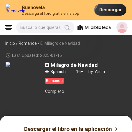
Buenovela
Descargar
Descarga el libro gratis en la app
Mi biblioteca
Busca lo que quieras
Inicio /
Romance
/
El Milagro de Navidad
Last Updated: 2025-01-16
El Milagro de Navidad
Spanish
·
16+
·
by: Alicia
Romance
Completo
Descargar el libro en la aplicación