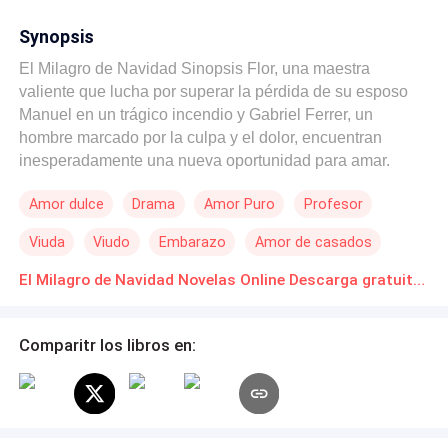
Synopsis
El Milagro de Navidad Sinopsis Flor, una maestra
valiente que lucha por superar la pérdida de su esposo
Manuel en un trágico incendio y Gabriel Ferrer, un
hombre marcado por la culpa y el dolor, encuentran
inesperadamente una nueva oportunidad para amar.
Unidos por una propuesta inusual para recuperar la
Amor dulce
Drama
Amor Puro
Profesor
custodia de la hija de Gabriel, lo que comienza como un
acuerdo se convierte en un lazo profundo que desafía
Viuda
Viudo
Embarazo
Amor de casados
prejuicios, sana heridas y transforma sus vidas. Con el
apoyo de sus hijos y un pueblo que aprende a aceptarlos,
El Milagro de Navidad Novelas Online Descarga gratuita de PDF
Flor y Gabriel enfrentan juntos los desafíos del pasado y
descubren que el amor verdadero puede nacer incluso de
Comparitr los libros en:
las circunstancias más difíciles. Una conmovedora
historia de segundas oportunidades, valentía y
esperanza, con un milagro navideño que cambiará para
siempre el significado de familia.