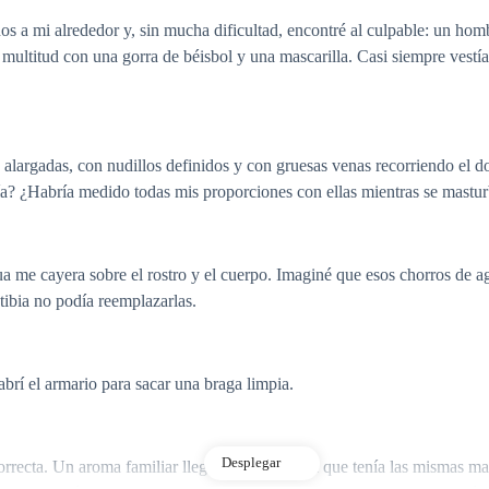
ños a mi alrededor y, sin mucha dificultad, encontré al culpable: un ho
la multitud con una gorra de béisbol y una mascarilla. Casi siempre vest
largadas, con nudillos definidos y con gruesas venas recorriendo el do
ía? ¿Habría medido todas mis proporciones con ellas mientras se mast
agua me cayera sobre el rostro y el cuerpo. Imaginé que esos chorros d
tibia no podía reemplazarlas.
abrí el armario para sacar una braga limpia.
Desplegar
a correcta. Un aroma familiar llegó a mi nariz y vi que tenía las mism