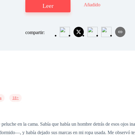
Añadido
Leer
compartir:
a
18+
 peluche en la cama. Sabía que había un hombre detrás de esos ojos in
rmido—, y había dejado sus marcas en mi ropa usada. Me observó temb