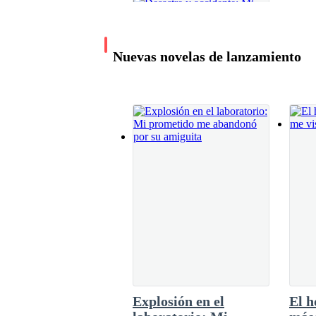
Nuevas novelas de lanzamiento
Desastre y accidente:
Mi esposo solo rescató
a su aprendiz
Ester
6.9K leídos
Explosión en el
El 