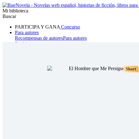
Mi biblioteca
Buscar
PARTICIPA Y GANA
Concurso
Para autores
Recompensas de autores
Para autores
Ranking
Navegar
Novelas
Cuentos Cortos
Todos
Romance
Hombre lobo
Mafia
Sistema
Fantasía
Urbano
LG
Short