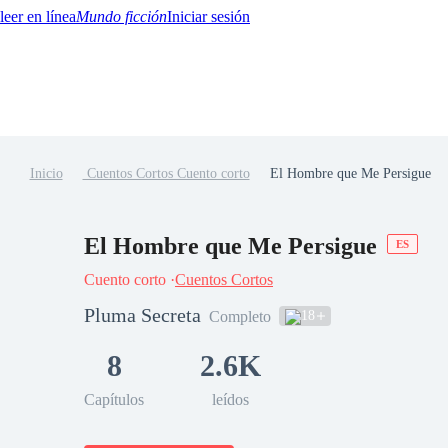
Mundo ficción
Iniciar sesión
Inicio
Cuentos Cortos Cuento corto
El Hombre que Me Persigue
BTQ+
YA/TEEN
Paranormal
Misterio/Thriller
Oriental
Juegos
Historia
MM
El Hombre que Me Persigue
ES
Cuento corto ·
Cuentos Cortos
Pluma Secreta
18
Completo
8
2.6K
Capítulos
leídos