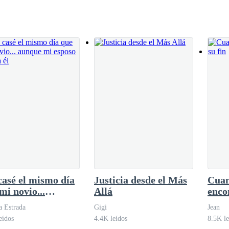
 miedo, presentando una imagen verdaderamente
deció aún más.La policía femenina que estaba
asé el mismo día
Justicia desde el Más
Cuan
mi novio...
Allá
enco
ue mi esposo no
 Estrada
Gigi
Jean
él
eídos
4.4K leídos
8.5K le