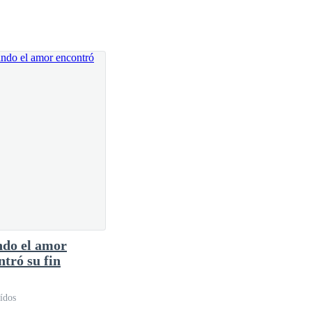
do el amor
ntró su fin
ídos