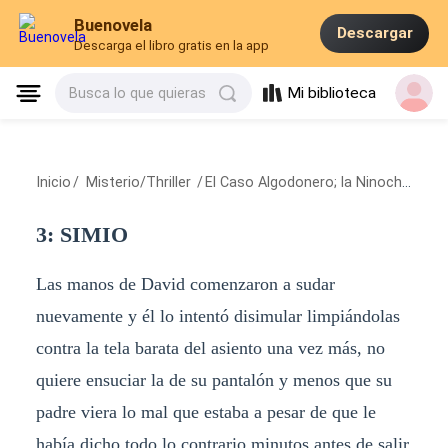
Buenovela
Descargar
Descarga el libro gratis en la app
Mi biblioteca
Busca lo que quieras
Inicio
/
Misterio/Thriller
/
El Caso Algodonero; la Ninochka de David
3: SIMIO
Las manos de David comenzaron a sudar
nuevamente y él lo intentó disimular limpiándolas
contra la tela barata del asiento una vez más, no
quiere ensuciar la de su pantalón y menos que su
padre viera lo mal que estaba a pesar de que le
había dicho todo lo contrario minutos antes de salir