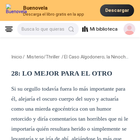
Buenovela
Descargar
Descarga el libro gratis en la app
Mi biblioteca
Busca lo que quieras
Inicio
/
Misterio/Thriller
/
El Caso Algodonero; la Ninochka de David
28: LO MEJOR PARA EL OTRO
Si su orgullo todavía fuera lo más importante para
él, alejaría el oscuro cuerpo del suyo y actuaría
como una mierda egocéntrica con un humor
retorcido y diría comentarios tan horribles que ni le
importaría quién resultara herido o simplemente se
levantaría y se iría de ahí, alejándose lo más que