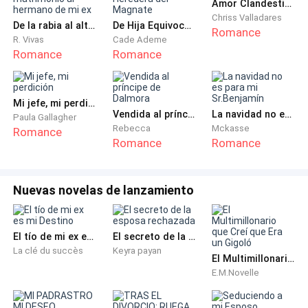
Amor Clandestino
Chriss Valladares
De la rabia al altar. Le pedí matrimonio al hermano de mi ex
De Hija Equivocada a Heredera del Magnate
Romance
R. Vivas
Cade Ademe
Romance
Romance
Mi jefe, mi perdición
Vendida al príncipe de Dalmora
La navidad no es para mi Sr.Benjamín
Paula Gallagher
Rebecca
Mckasse
Romance
Romance
Romance
Nuevas novelas de lanzamiento
El tío de mi ex es mi Destino
El secreto de la esposa rechazada
La clé du succès
Keyra payan
El Multimillonario que Creí que Era un Gigoló
E.M.Novelle