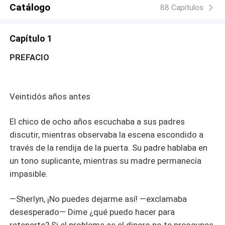
no implica que yo como persona avale sus métodos de
Catálogo
88 Capítulos
solución de conflictos. Estoy en contra de cualquier
violencia psicológica, física, cibernética. Si no puede
Capítulo 1
soportar situaciones de discusiones o escenas de este
tipo. Entonces le sugiero buscar otra historia y no
PREFACIO
continuar con esta.
Veintidós años antes
El chico de ocho años escuchaba a sus padres
discutir, mientras observaba la escena escondido a
través de la rendija de la puerta. Su padre hablaba en
un tono suplicante, mientras su madre permanecía
impasible.
—Sherlyn, ¡No puedes dejarme así! —exclamaba
desesperado— Dime ¿qué puedo hacer para