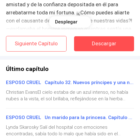
amistad y de la confianza depositada en él para
arrebatarme toda mi fortuna. ¡¿Cómo puedes aliarte
con el causante de la destrucción de nuestras vidas?!
Desplegar
—exclamaba el hombre incrédulo mientras sentía una
profunda tristeza, al darse cuenta de la naturaleza
Siguiente Capítulo
Descargar
egoísta e interesada de su esposa.
—A mí no me ha arruinado la vida, de hecho, me está
Último capítulo
ofreciendo un futuro prometedor, en cambio a tu lado
solo me esperará un miserable porvenir, te aseguro,
ESPOSO CRUEL Capítulo 32. Nuevos príncipes y una nueva era para Balaica
eso no me resulta para nada atractivo —pronunció la
Christian EvansEl cielo estaba de un azul intenso, no había
mujer alzando el mentón de manera desafiante, para
nubes a la vista, el sol brillaba, reflejándose en la hierba
luego girarse y continuar con su tarea de empacar
verde, la gente con sus galas destacaba con fuerza, como
todas sus cosas.
un faro bajo el sol, los vestidos y chaquetas revestidos de
ESPOSO CRUEL Un marido para la princesa. Capítulo 31. Muñeca rota
un brillo dorado y el viento es justo, era como una suave
—Si no quieres hacerlo por mí, hazlo por nuestro hijo,
caricia en el rostro.Percibo los verdes olores de la tierra,
Lynda Skarosky Salí del hospital con emociones
empapado el aire como una esponja, llenando mis fosas
Christian te necesita, ¿Acaso piensas dejarlo
encontradas, sabía todo lo malo que había sido en el
nasales de un rico aroma. El aire huele a brisa cálida de