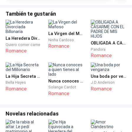
primero viene lo segundo.
Chris
incon
También te gustarán
Dicho eso, salió de la puerta sin mirar atrás, mientras
el pequeño observaba como se subía a un auto
estacionado frente a la casa, conducido por un
La Virgen del Mafioso
La Heredera Divorciada Billonaria
hombre mucho más joven que su padre.
Ninha Cardoso
OBLIGADA A CASARME CON EL PADRE DE MIS HIJOS
Quiero comer carne
Romance
Pandora
Romance
Mientras cerraba la puerta principal, una detonación
Romance
se escuchó en el interior de la casa, el niño salió
corriendo asustado al despacho de su padre, al entrar,
La Hija Secreta del Millonario
Una boda por venganza
el hombre yacía muerto, con los sesos y la sangre
Nunca conoces a quien tienes al lado
Bella Hayes
J.D Anderson
esparcidos por todas partes, mientras el pequeño se
Solange Cardot
Romance
Romance
arrodillaba a su lado llorando desesperadamente
Romance
tratando de despertarlo.
Novelas relacionadas
“No sabes lo fuerte que eres hasta que ser fuerte es
la única opción que tienes”. Bob Marley.