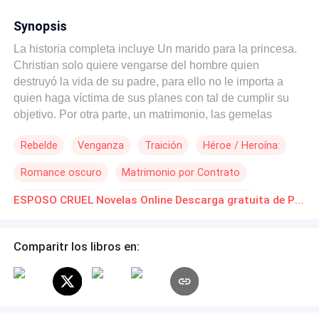
Synopsis
La historia completa incluye Un marido para la princesa.
Christian solo quiere vengarse del hombre quien
destruyó la vida de su padre, para ello no le importa a
quien haga víctima de sus planes con tal de cumplir su
objetivo. Por otra parte, un matrimonio, las gemelas
Lynnet y Linda, una maquinadora, envidiosa con un
Rebelde
Venganza
Traición
Héroe / Heroína:
corazón lleno de maldad, la otra ingenua, gentil, quien ha
sufrido maltratos de todas, se enfrentan por el amor de
Romance oscuro
Matrimonio por Contrato
Christian. ¿Por quién se decantara el hombre? ¿Podrá
descubrir la verdadera cara de las gemelas antes de
Poder Femenino
Chico malo
Ritmo Rápido
ESPOSO CRUEL Novelas Online Descarga gratuita de PDF
causar daño a una inocente? Registrada en Safecreative
bajo el número 210715835980. ©Todos los derechos
reservados. Prohibida la reproducción total o parcial de la
Comparitr los libros en:
presente obra por cualquier medio o su adaptación sin la
autorización expresa de la autora. Esta novela es
producto de mi imaginación, por lo cual es ficción, los
conflictos de los protagonistas o su forma de resolverlos