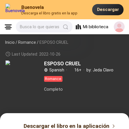
Buenovela
Descargar
Descarga el libro gratis en la app
Mi biblioteca
Busca lo que quieras
Inicio /
Romance
/
ESPOSO CRUEL
Last Updated: 2022-10-26
ESPOSO CRUEL
Spanish
·
16+
·
by: Jeda Clavo
Romance
Completo
Descargar el libro en la aplicación