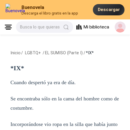
Buenovela
Descargar
Descarga el libro gratis en la app
Mi biblioteca
Busca lo que quieras
Inicio
/
LGBTQ+
/
EL SUMISO (Parte I)
/
*IX*
*IX*
Cuando despertó ya era de día.
Se encontraba sólo en la cama del hombre como de
costumbre.
Incorporándose vio ropa en la silla que había junto