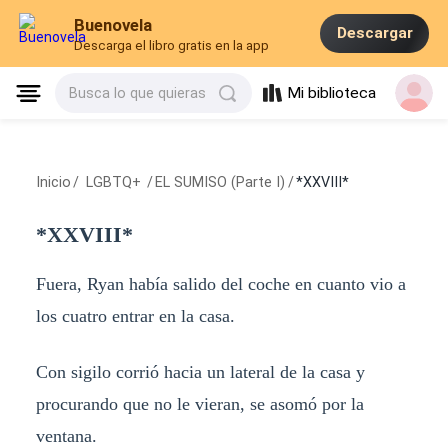
Buenovela
Descargar
Descarga el libro gratis en la app
Mi biblioteca
Busca lo que quieras
Inicio
/
LGBTQ+
/
EL SUMISO (Parte I)
/
*XXVIII*
*XXVIII*
Fuera, Ryan había salido del coche en cuanto vio a
los cuatro entrar en la casa.
Con sigilo corrió hacia un lateral de la casa y
procurando que no le vieran, se asomó por la
ventana.