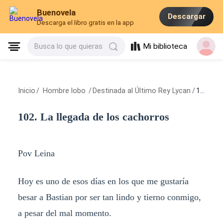
Buenovela
Descargar
Descarga el libro gratis en la app
Mi biblioteca
Busca lo que quieras
Inicio
/
Hombre lobo
/
Destinada al Último Rey Lycan
/
102. La llegada de los cachorros
102. La llegada de los cachorros
Pov Leina
Hoy es uno de esos días en los que me gustaría
besar a Bastian por ser tan lindo y tierno conmigo,
a pesar del mal momento.