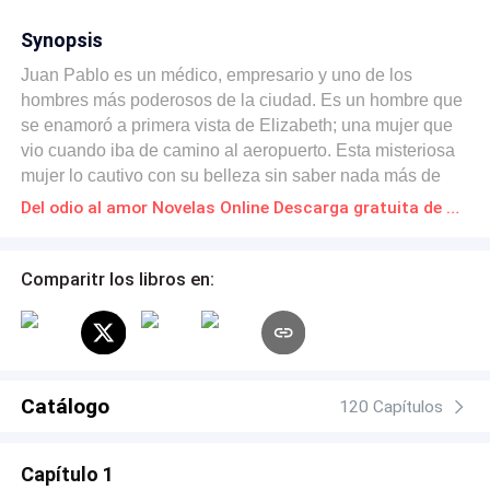
Synopsis
Juan Pablo es un médico, empresario y uno de los
hombres más poderosos de la ciudad. Es un hombre que
se enamoró a primera vista de Elizabeth; una mujer que
vio cuando iba de camino al aeropuerto. Esta misteriosa
mujer lo cautivo con su belleza sin saber nada más de
ella, solo el ver el reflejo de su belleza Iluminado con la
Del odio al amor Novelas Online Descarga gratuita de PDF
luz de la noche, bastó para idealizar una vida junto a ella.
Juan Pablo llegó al aeropuerto y tomó su vuelo y
mientras se dirigía a Ciudad Mónaco, no dejó de pensar
Comparitr los libros en:
en la mujer que vio caminar justo al lado de su
camioneta. Elizabeth es una mujer hermosa, inteligente
que se dedica a la decoración de interiores, no era de
una familia distinguida pero con su talento había ganado
reconocimiento en la ciudad. Ella se crío con su nana
Catálogo
120 Capítulos
Susan ya que sus padres murieron cuando ella era niña.
Ambos protagonistas vivirán el rechazo, el odio y
Capítulo 1
frustración para luego conocer un amor apasionado que