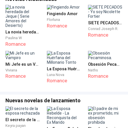
- Juan Pablo preguntó con firmeza: ¿Quién es la
Fingiendo Amor
persona que visita el Hospital para la remodelación?
Florluna
SIETE PECADOS - Yo soy Nicolette Fortier
Romance
Conrad Joseph R.
Zacarías sorprendido por el interés de Juan Pablo,
La novia heredada del Jeque ( Serie Amores del Desierto)
Romance
Paulina W
contestó: Es Elizabeth Sotomayor quién se ha
Romance
atribuido varias decoraciones elegantes en las
empresas cercanas ¿Por qué el interés Juan?
Mi Jefe es un Vampiro
Obsesión Pecaminosa.
- Juan Pablo podrías facilitarme sus datos y quiero
La Esposa Huérfana del Millonario Tonto
Viviana
Naths
estar presente el día de hoy, quiero saber todo con
Luna Nova
Romance
Romance
Romance
respecto a la remodemación.
- Zacarías: Por supuesto, tu madre es quien se
Nuevas novelas de lanzamiento
encarga pero si tú lo quieres así, así se hará.
Acompáñame, entonces.
El secreto de la esposa rechazada
Juan Pablo estaba ansioso y desconocía porque
Keyra payan