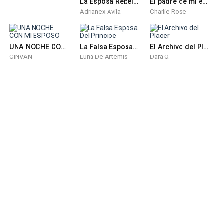
La Esposa Rebelde - La Reconquista del Ex Marido
El padre de mi ex prometido; mi obsesión prohibida
sentía ese vuelco en su corazón, nunca había cruzado
Adrianex Avila
Charlie Rose
palabra con esta mujer y él estaba actuando así.
UNA NOCHE CON MI ESPOSO
La Falsa Esposa Del Principe
El Archivo del Placer
CINVAN
Luna De Artemis
Dara O.