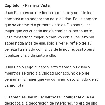
ayudará en sanar heridas profundas que el rechazo les
Capítulo I - Primera Vista
orilló a vivir. Juan Pablo será el que intentará ganarse el
Juan Pablo es un médico, empresario y uno de los
amor de Elizabeth y la hará sufrir en el intento ya que al
hombres más poderosos de la ciudad. Es un hombre
no conseguir su amor intentará dañarla y quebrarla. Sin
embargo, ella después de odiarlo y repudiarlo, conocerá
que se enamoró a primera vista de Elizabeth; una
el lado protector de Juan Pablo y desencadenarán un
mujer que vio cuando iba de camino al aeropuerto.
amor apasionado que nunca imaginaron vivir. Lucharán
Esta misteriosa mujer lo cautivo con su belleza sin
por su amor contra viento y marea, sobre todo con un
saber nada más de ella, solo el ver el reflejo de su
viejo amor de Juan Pablo y un pretendiente de Elizabeth
belleza Iluminado con la luz de la noche, bastó para
que casualmente resultará ser Fernando, primo y médico
idealizar una vida junto a ella.
de la Familia Montenegro.
Juan Pablo llegó al aeropuerto y tomó su vuelo y
mientras se dirigía a Ciudad Mónaco, no dejó de
pensar en la mujer que vio caminar justo al lado de su
camioneta.
Elizabeth es una mujer hermosa, inteligente que se
dedicaba a la decoración de interiores, no era de una