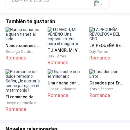
2024-10-18 15:57:36
1
áreas de pediatría. Está sentada justo atrás.
También te gustarán
Juan Pablo sin decir más se volteó y la vio atónito,
sentada con la pierna cruzada, tocando con sus
delicados dedos una tableta en las que parecía
teclear con mucho tacto.
Nunca conoces a quien tienes al lado
LA PEQUEÑA REVOLTOSA DEL CEO
TU AMOR, MI VENENO. Una esposa estéril para el magnate
Solange Cardot
Day Torres
Day Torres
Romance
Romance
Se dirigió directamente al consultorio del Dr. Zacaría
Romance
para indagar todo sobre esta hermosa chica.
Teresa quedó boquiabierta al ver la reacción de Juan
Una noche con el millonario
Casados por Error
Pablo ya que él es un hombre de pocas palabras que
Flor M. Urdaneta
Tory Sánchez
Romance
Romance
casi siempre notaban con una personalidad de dureza
El romance del dulce remolino: Señor, ¿le gustaría ser mi pareja en el matrimonio?
sin expresar emociones.
Joven de cuello azul
Romance
Juan Pablo tocó abruptamente la puerta del
consultorio y entró sin esperar respuesta de Zacarías.
Novelas relacionadas