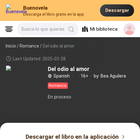
Buenovela
Descargar
Descarga el libro gratis en la app
Mi biblioteca
Busca lo que quieras
Inicio /
Romance
/
Del odio al amor
Last Updated: 2025-03-28
Del odio al amor
Spanish
·
16+
·
by: Bea Aguilera
Romance
En proceso
Descargar el libro en la aplicación