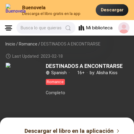
Buenovela
Descargar
Descarga el libro gratis en la app
Mi biblioteca
Busca lo que quieras
Inicio /
Romance
/
DESTINADOS A ENCONTRARSE
Last Updated: 2023-02-18
DESTINADOS A ENCONTRARSE
Spanish
·
16+
·
by: Alisha Kiss
Romance
Completo
Descargar el libro en la aplicación