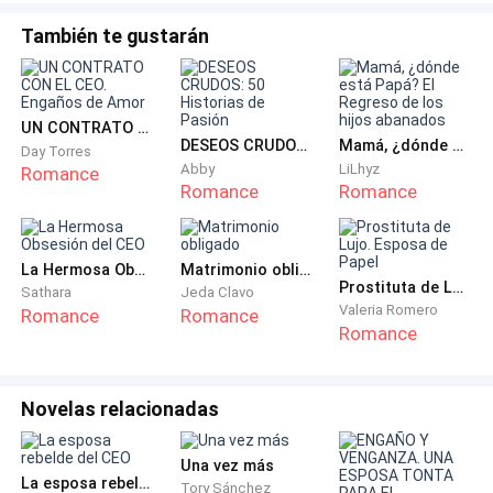
—Miranda tiene que ser una broma, eres mi otra dama
También te gustarán
de honor no todo se trata de solo usar un vestido
bonito. Te necesito aquí conmigo acompañándome
como la mejor amiga que eres.
UN CONTRATO CON EL CEO. Engaños de Amor
DESEOS CRUDOS: 50 Historias de Pasión
Mamá, ¿dónde está Papá? El Regreso de los hijos abanados
Cuando abrazo a Miranda por un instante aspiro su
Day Torres
Abby
LiLhyz
Romance
perfume y de alguna manera le hacía recordar algo,
Romance
Romance
pero no sabía que era ese algo, decidió no tomarle
importancia además había cosas más importantes en
un día como hoy
La Hermosa Obsesión del CEO
Matrimonio obligado
Prostituta de Lujo. Esposa de Papel
Sathara
Jeda Clavo
Valeria Romero
Romance
Romance
Cada minuto que pasaba la acercaba más a esa
Romance
felicidad que ya podía palpar, su corazón parecía una
fiesta saltando por todo su pecho, primero entraron
las niñas lanzando las flores tan tiernas ellas con sus
Novelas relacionadas
hermosos vestidos blancos y sus lindas sonrisas. La
música de ILDIVO sonaba como marcha nupcial
Una vez más
La esposa rebelde del CEO
Tory Sánchez
adelante suyo y a paso lento tomados del brazo de