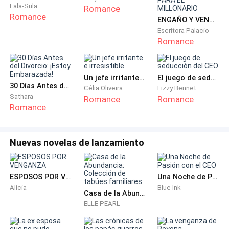
Lala-Sula
Romance
los amigos del novio estaban las tres damas de honor
Romance
ENGAÑO Y VENGANZA. UNA ESPOSA TONTA PARA EL MILLONARIO
sus mejores amigas para luego entrar ella del brazo
Escritora Palacio
de su padre muy serio él sin mostrar emoción alguna
Romance
a paso lento llegaron hasta el altar Bryan le hablo
bajita un te amo mientras tomaba de sus manos y el
Un jefe irritante e irresistible
El juego de seducción del CEO
cura que los casaría empezaba con el discurso
30 Días Antes del Divorcio: ¡Estoy Embarazada!
Célia Oliveira
Lizzy Bennet
tradicional, luego de los aceptos correspondientes el
Sathara
Romance
Romance
padre ordeno besar a la novia y cuando Bryan se
Romance
acercó a besarla simplemente algo se congeló, era
como si la teoría del bin bang hubiera explotado en su
Nuevas novelas de lanzamiento
cabeza, su novio su amor tenía en su camisa una
mancha de labial lila y sobre todo también olía aquel
chillón perfume que minutos atrás había reconocido,
ESPOSOS POR VENGANZA
Una Noche de Pasión con el CEO
su mente empezaba a crear una historia en su cabeza
Alicia
Blue Ink
Casa de la Abundancia: Colección de tabúes familiares
de su mejor amiga revolcándose con su novio, quería
ELLE PEARL
llorar y gritar de la rabia que creía en ella.