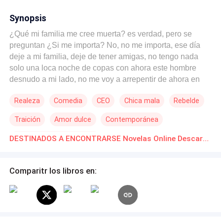
Synopsis
¿Qué mi familia me cree muerta? es verdad, pero se
preguntan ¿Si me importa? No, no me importa, ese día
deje a mi familia, deje de tener amigas, no tengo nada
solo una loca noche de copas con ahora este hombre
desnudo a mi lado, no me voy a arrepentir de ahora en
delante de nada de lo que haga, aquel día deje de ser la
Realeza
Comedia
CEO
Chica mala
Rebelde
niña tonta que se dejó timar y embaucar como estúpida
no pienso volver a ser Casidy no quiero que se pudra mi
Traición
Amor dulce
Contemporánea
madre y la alta sociedad, ya no soy esa que amaba y
confiaba ciegamente he dejado de creer que el amor
Matrimonio por Contrato
DESTINADOS A ENCONTRARSE Novelas Online Descarga gratuita de PDF
verdadero existe, soy Nataly Meses después ¡Rayos!
¿Qué haré con mi vida?, no sé ¿Qué ha hecho Ethan
conmigo?, nunca empecé esto con esa intención, el día
Comparitr los libros en:
que mi novio y mi mejor amiga me engañaron el día de mi
boda jure no volver a sentir esto ¿Qué haré?