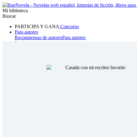
Mi biblioteca
Buscar
PARTICIPA Y GANA
Concurso
Para autores
Recompensas de autores
Para autores
Ranking
Navegar
Novelas
Cuentos Cortos
Todos
Romance
Hombre lobo
Mafia
Sistema
Fantasía
Urbano
LG