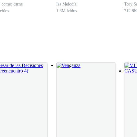
amor
 comer carne
Isa Melodía
Tory S
eídos
1.3M leídos
712.8K
tedes mientras firmo sus libros. Quizá haga algunas preguntas, no tie
argado todo el maldito evento.
a, son abiertas y comienzan a avanzar de uno en uno.
s nombres, edad, pasatiempos, libro favorito, entre otras cosas más. La
 2 con contenido erótico.
encargué de poner un límite de edad, por lo que en la entrada pidieron id