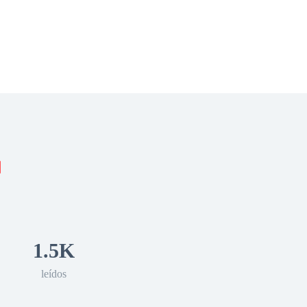
 Romance
Sci-Fi
Guerra
Otros
1.5K
leídos