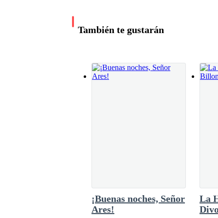
escribiendo.Observo a la mujer ante mí, conte
Abro los ojos y observo como la librería se va l
peculiar en sus ojos.¿Qué pasará por su mente
pasa por la mía y son pensamientos demasiad
También te gustarán
tartamudea.—Así es, Lory.Aprecio su pequeñ
Justo ese mismo efecto tengo yo cuando ell
Lucas me entrega el micrófono y es hora de em
—cuestiona con inocencia.¿En ser
Me pongo de pie ante la mesa frente a la cual m
—¡Bienvenidos sean todos! —finjo una sonrisa. 
posible mi carrera; sin ustedes no soy nadie.
Las risitas de las chicas se hacen presentes, a
¡Buenas noches, Señor
La 
Amar… Una palabra tan corta, pero de gran im
Ares!
Divo