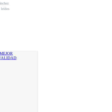
ánchez
 leídos
nen que responder si no quieren. —declaro.
 mayoría de mis lectores son menores de edad, por lo
entificaciones y si no la mostraban, no tenían acceso.