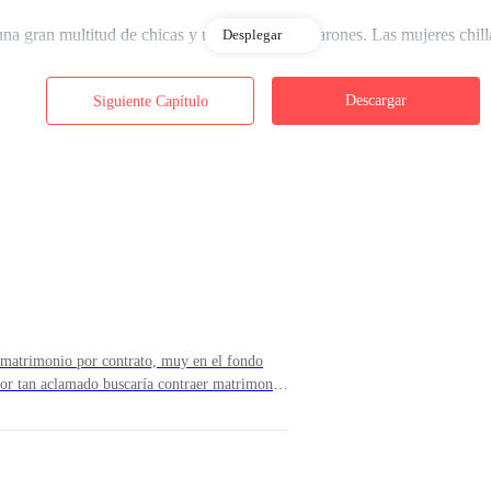
una gran multitud de chicas y una minoría de varones. Las mujeres chil
Desplegar
Descargar
Siguiente Capítulo
lo. Mis oídos comienzan a zumbar con intensidad y el nerviosismo me 
n gran público cuando tienes fama, lo que no saben es que nunca te term
bro y ejerce algo de fuerza.
matrimonio por contrato, muy en el fondo
itor tan aclamado buscaría contraer matrimonio
ato?Es algo muy normalizado desde tiempos
riormente. Respira hondo y exhala por la boca. —menciona con la sufic
r contrato, incluso forzados, pero ser parte
n aquella firma de libros, jamás tuve la
conformado simplemente con que él notará mi