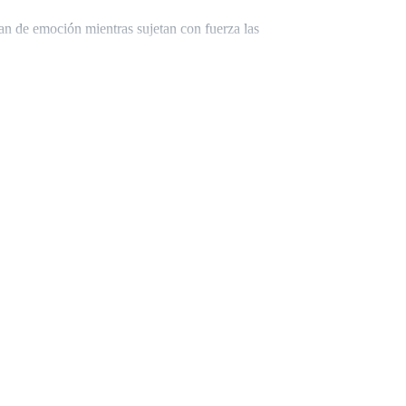
lan de emoción mientras sujetan con fuerza las
corroe.
inas de acostumbrar y los nervios se sienten igual
iente claridad para poder escucharlo entre tanto