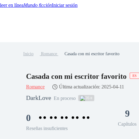
Mundo ficción
Iniciar sesión
Inicio
Romance
Casada con mi escritor favorito
BTQ+
YA/TEEN
Paranormal
Misterio/Thriller
Oriental
Juegos
Historia
MM
Casada con mi escritor favorito
ES
Romance
Última actualización: 2025-04-11
DarkLove
16
En proceso
9
0
Capítulos
Reseñas insuficientes