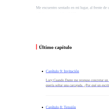
Me encuentro sentado en mi lugar, al frente de 
ediciones especiales del libro.
Joder, me comienza a dar jaqueca tanto escánda
Último capítulo
Las personas creen que es fácil estar frente a u
que la primera vez.
Capítulo 9: Invitación
Lucas, mi mánager, posa una mano sobre mi hom
Lory:Cuando Dante me propuso concretar un 
quería soltar una carcajada. ¿Por qué un escr
con una simple fan? Y, peor aún, ¿por contr
—Tranquilo. Repasa lo que hemos trabajado ante
remotos los matrimonios por conveniencia y po
caos.
de ello era como un chiste jodidamente malo.E
expectativa de llegar tan lejos. Me hubiese 
Capítulo 8: Tensión