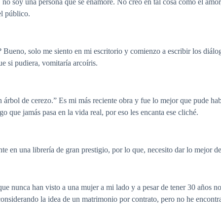
no soy una persona que se enamore. No creo en tal cosa como el amor, 
l público.
Bueno, solo me siento en mi escritorio y comienzo a escribir los diálo
 si pudiera, vomitaría arcoíris.
árbol de cerezo.” Es mi más reciente obra y fue lo mejor que pude habe
o que jamás pasa en la vida real, por eso les encanta ese cliché.
te en una librería de gran prestigio, por lo que, necesito dar lo mejor d
ue nunca han visto a una mujer a mi lado y a pesar de tener 30 años n
onsiderando la idea de un matrimonio por contrato, pero no he encontra