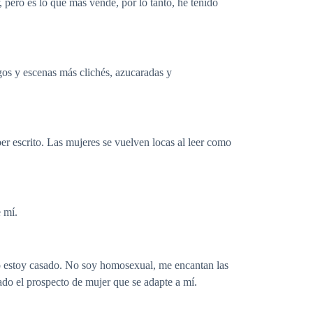
pero es lo que más vende, por lo tanto, he tenido
gos y escenas más clichés, azucaradas y
r escrito. Las mujeres se vuelven locas al leer como
e mí.
o estoy casado. No soy homosexual, me encantan las
do el prospecto de mujer que se adapte a mí.