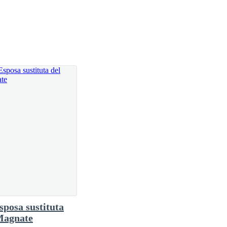
 las afueras del lugar.
pero evito cualquier muestra de ello.
ener de frente a todos aquellos que han hecho
 que me aman.
sposa sustituta
Magnate