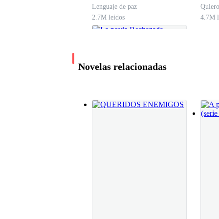
Lenguaje de paz
Quiero
2.7M leídos
4.7M l
—Espero poder interactuar un poco con todos us
Por mí, me quedo callado y con un rostro de am
Novelas relacionadas
Las correas que separaban al publico de la mes
Firmo los primeros libros, mientras pregunto su
que trato de ser amable y de mis libros solo hay
La novia Rechazada
En la firma de libros de esas dos historias, me 
Marnie
507.4K leídos