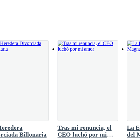
mplando sus ruborizadas mejillas y el brillo
lenando cada vez más, formando así una larga línea que se extiende hasta
? Creo que nunca lo sabré, pero si sé lo que
o candentes para su gusto.—¿C-castigarme? —
o y delgado cuerpo vibrar cuando la nombro.
a dice mi nombre.—¿Castigarme de qué manera?
pezar esta m****a.
e encontraba sentado. Los gritos que acribillan mis oídos son molestos, 
—Muchas gracias por estar aquí esta tarde. Es un gran honor para mí t
compañadas de chillidos y algunos gritos de fanáticas diciendo lo mucho
Heredera
Tras mi renuncia, el
La E
pacto.
rciada Billonaria
CEO luchó por mi
del 