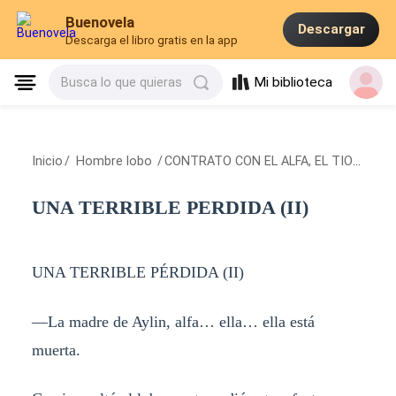
Buenovela
Descargar
Descarga el libro gratis en la app
Mi biblioteca
Busca lo que quieras
Inicio
/
Hombre lobo
/
CONTRATO CON EL ALFA, EL TIO DE MI EX.
UNA TERRIBLE PERDIDA (II)
UNA TERRIBLE PÉRDIDA (II)
―La madre de Aylin, alfa… ella… ella está
muerta.