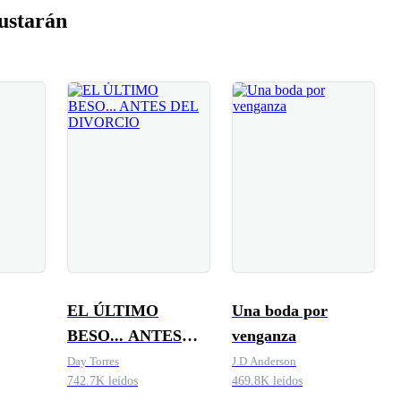
ustarán
EL ÚLTIMO
Una boda por
BESO... ANTES
venganza
DEL DIVORCIO
Day Torres
J.D Anderson
742.7K leídos
469.8K leídos