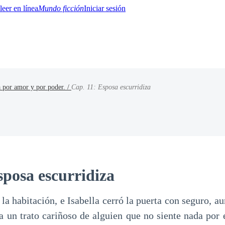
Mundo ficción
Iniciar sesión
a por amor y por poder. /
Cap. 11: Esposa escurridiza
BTQ+
YA/TEEN
Paranormal
Misterio/Thriller
Oriental
Juegos
Historia
MM
sposa escurridiza
a habitación, e Isabella cerró la puerta con seguro, au
ba un trato cariñoso de alguien que no siente nada por 