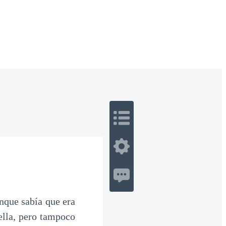
 Romance
Sci-Fi
Guerra
Otros
nque sabía que era
ella, pero tampoco