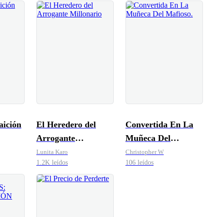
aición
El Heredero del
Convertida En La
Arrogante
Muñeca Del
Millonario
Mafioso.
Lunita Karo
Christopher W
1.2K leídos
106 leídos