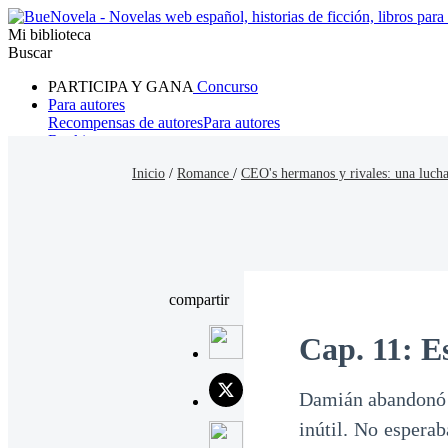
Mi biblioteca
Buscar
PARTICIPA Y GANA
Concurso
Para autores
Recompensas de autores
Para autores
Ranking
Navegar
Inicio
/
Romance
/
CEO's hermanos y rivales: una luch
Novelas
Cuentos Cortos
Todos
Romance
Hombre lobo
Mafia
Sistema
Fantasía
Urbano
LG
compartir
Cap. 11: E
Damián abandonó l
inútil. No espera