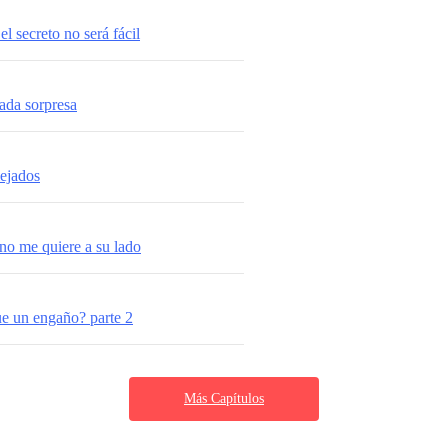
l secreto no será fácil
rada sorpresa
lejados
o me quiere a su lado
e un engaño? parte 2
Más Capítulos