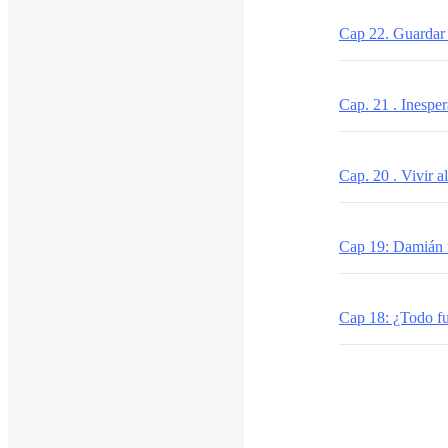
Cap 22. Guardar e
Cap. 21 . Inespe
Cap. 20 . Vivir a
Cap 19: Damián n
Cap 18: ¿Todo fu