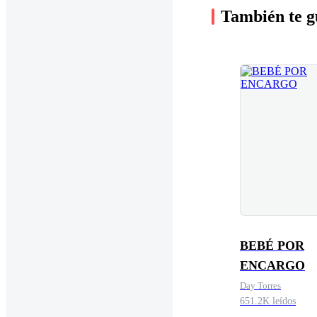
También te g
BEBÉ POR
ENCARGO
Day Torres
651.2K leídos