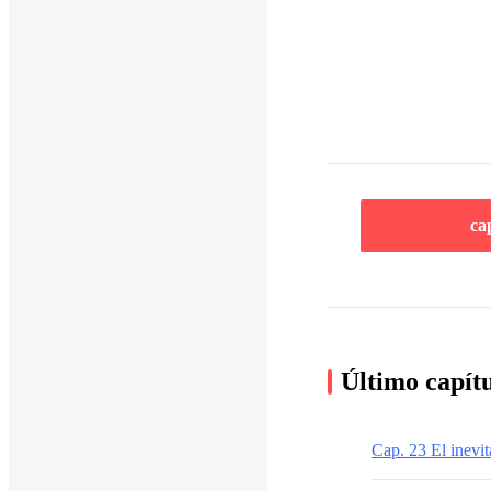
ca
Último capít
Cap. 23 El inevit