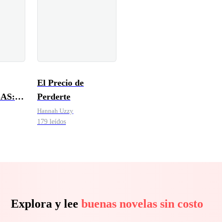
El Precio de
AS:
Perderte
CIÓN
Hannah Uzzy
179 leídos
Explora y lee
buenas novelas sin costo