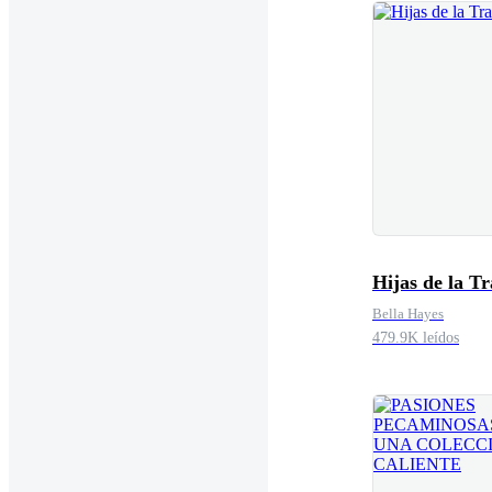
Hijas de la Tr
Bella Hayes
479.9K leídos