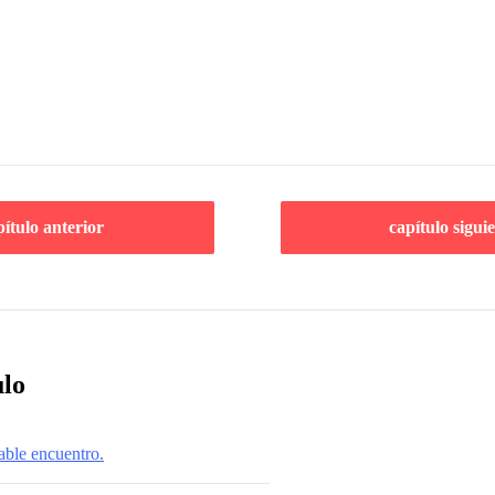
pítulo anterior
capítulo sigui
ulo
able encuentro.