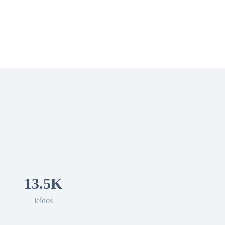
 Romance
Sci-Fi
Guerra
Otros
13.5K
leídos