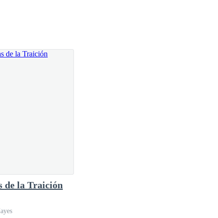
cía, idiota...
s de la Traición
Hayes