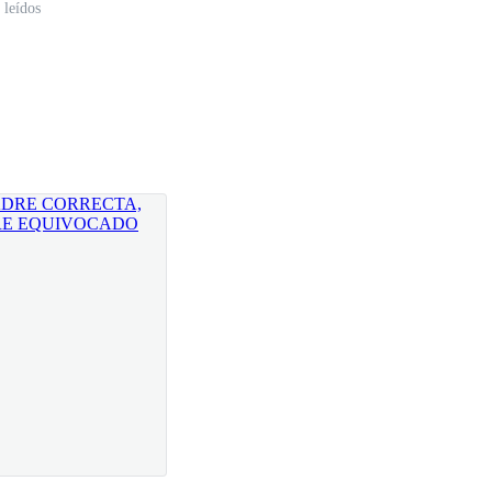
 leídos
e pongo los lentes de sol y toco el sucio portón de
e abre luego de algunos segundos.