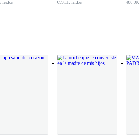
 leídos
699.1K leídos
480.0K
enas a la noche?
cesito más mercancía y él es quien me surte de ella. Al bajar del auto m
 un lugar casi abandonado, no viven personas cerca de aquí. La puerta s