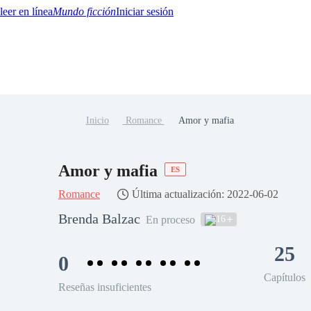
Mundo ficción
Iniciar sesión
Inicio
Romance
Amor y mafia
BTQ+
YA/TEEN
Paranormal
Misterio/Thriller
Oriental
Juegos
Historia
MM
Amor y mafia
ES
Romance
Última actualización: 2022-06-02
Brenda Balzac
16
En proceso
25
0
Capítulos
Reseñas insuficientes