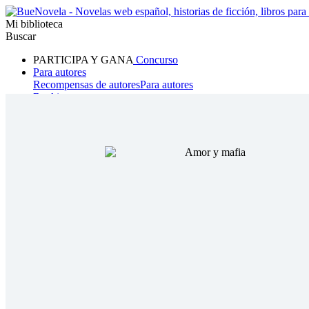
Mi biblioteca
Buscar
PARTICIPA Y GANA
Concurso
Para autores
Recompensas de autores
Para autores
Ranking
Navegar
Novelas
Cuentos Cortos
Todos
Romance
Hombre lobo
Mafia
Sistema
Fantasía
Urbano
LG