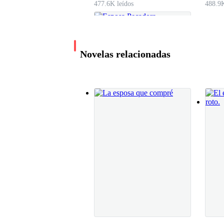
477.6K leídos
488.9K
—Olvídalo amigo… ¿Celebramos con algunas n
Novelas relacionadas
—Sabes que sí, eso no se pregunta.
—Seguro… Nos vemos donde siempre.
—Bien, nos vemos.
Esposa Pecadora
Desvío mi camino hacia el escondite de Paul, ne
Sixteenth Child
4.3M leídos
zinc, con mis cuatro toques característicos. Es