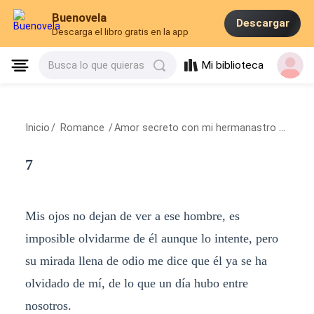
Buenovela
Descargar
Descarga el libro gratis en la app
Mi biblioteca
Busca lo que quieras
Inicio
/
Romance
/
Amor secreto con mi hermanastro
/
7
7
Mis ojos no dejan de ver a ese hombre, es
imposible olvidarme de él aunque lo intente, pero
su mirada llena de odio me dice que él ya se ha
olvidado de mí, de lo que un día hubo entre
nosotros.