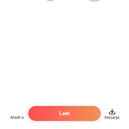
sabíamos las consecuencias que esto conllevaría y
ahora teníamos que enfrentarnos a ellas. El caos
apenas comenzaba para nosotros.
Leer
Añadir a
Descarga