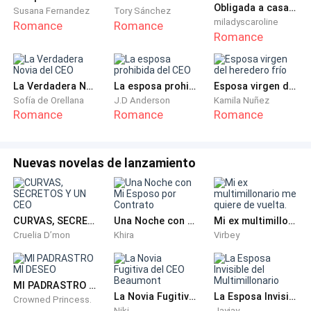
Obligada a casarme con el hermano de mi EX
padre para estar más a su altura. Abrió ligeramente
Susana Fernandez
Tory Sánchez
miladyscaroline
Romance
Romance
mis piernas y se adentró un poco para después
Romance
acariciar mi cintura y espalda mientras nuestras
lenguas danzaban en un baile erótico y placentero.
La Verdadera Novia del CEO
La esposa prohibida del CEO
Esposa virgen del heredero frío
Todo iba bien pero de repente se escuchó un portazo
Sofía de Orellana
J.D Anderson
Kamila Nuñez
Romance
Romance
Romance
que hizo que ambos nos separáramos.
Observamos detrás y era mi padre con el rostro
Nuevas novelas de lanzamiento
desencajado y en sus ojos se observaba una especie
de decepción, lo sabía por la forma en que me
observaba juzgando lo que su mejor amigo y yo
CURVAS, SECRETOS Y UN CEO
Una Noche con Mi Esposo por Contrato
Mi ex multimillonario me quiere de vuelta.
habíamos estado haciendo.
Cruelia D’mon
Khira
Virbey
-¿¡QUÉ CARAJOS ESTAN HACIENDO!?
MI PADRASTRO MI DESEO
Su tono era furioso y no era para menos. Ambos
La Novia Fugitiva del CEO Beaumont
La Esposa Invisible del Multimillonario
Crowned Princess.
Niki
Jayjay