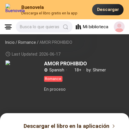
Buenovela
Descargar
Descarga el libro gratis en la app
Mi biblioteca
Busca lo que quieras
Inicio /
Romance
/
AMOR PROHIBIDO
Last Updated: 2026-06-17
AMOR PROHIBIDO
Spanish
·
18+
·
by: Shimer
Romance
En proceso
Descargar el libro en la aplicación