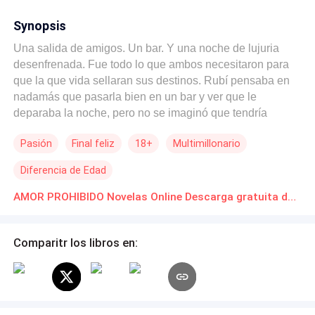
Synopsis
Una salida de amigos. Un bar. Y una noche de lujuria
desenfrenada. Fue todo lo que ambos necesitaron para
que la que vida sellaran sus destinos. Rubí pensaba en
nadamás que pasarla bien en un bar y ver que le
deparaba la noche, pero no se imaginó que tendría
sentimientos con el hombre misterioso que conoció la
Pasión
Final feliz
18+
Multimillonario
noche anterior. Muchos menos pensó que ese hombre
era el mejor amigo de su padre.
Diferencia de Edad
AMOR PROHIBIDO Novelas Online Descarga gratuita de PDF
Comparitr los libros en: