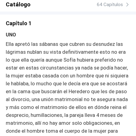
eligió. En este juego de mentiras y poder, el nacimiento
Catálogo
64 Capítulos
de un hijo podría cambiarlo todo… pero, ¿a qué precio?
Capítulo 1
UNO
Ella apretó las sábanas que cubren su desnudez las
lágrimas nublan su vista definitivamente esto no era
lo que ella quería aunque Sofía hubiera preferido no
estar en estas circunstancias ya nada se podía hacer,
la mujer estaba casada con un hombre que ni siquiera
le hablaba, lo mucho que le decía era que se acostará
en la cama que buscarán el Heredero que les de paso
al divorcio, una unión matrimonial no te asegura nada
y más como el matrimonio de ellos en dónde reina el
desprecio, humillaciones, la pareja lleva 4 meses de
matrimonio, allí no hay amor solo obligaciones, en
donde el hombre toma el cuerpo de la mujer para