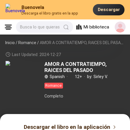
Buenovela
Descargar
Descarga el libro gratis en la app
Mi biblioteca
Busca lo que quieras
Inicio /
Romance
/
AMOR A CONTRATIEMPO, RAICES DEL PASADO
Last Updated: 2024-12-27
AMOR A CONTRATIEMPO,
RAICES DEL PASADO
Spanish
·
12+
·
by: Sirley V.
Romance
Completo
Descargar el libro en la aplicación