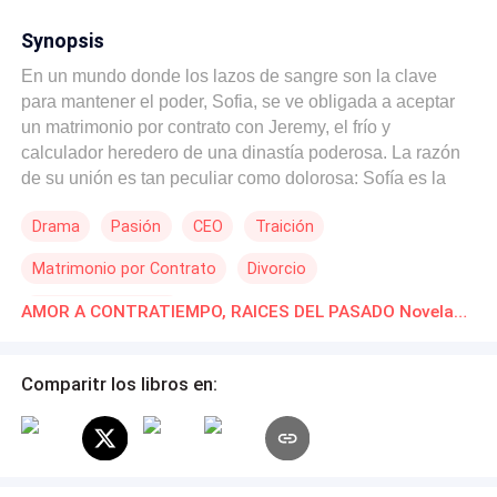
Synopsis
En un mundo donde los lazos de sangre son la clave
para mantener el poder, Sofia, se ve obligada a aceptar
un matrimonio por contrato con Jeremy, el frío y
calculador heredero de una dinastía poderosa. La razón
de su unión es tan peculiar como dolorosa: Sofía es la
única mujer que puede dar vida al hijo de Jeremy, debido
Drama
Pasión
CEO
Traición
al gran problema de salud de Alma. Sin embargo, el
corazón de Jeremy no le pertenece a Sofía. Está
Matrimonio por Contrato
Divorcio
atrapado por los encantos de Alma, una mujer cuya
apariencia dulce y bondadosa esconde una ambición
Triángulo Amoroso
AMOR A CONTRATIEMPO, RAICES DEL PASADO Novelas Online Descarga gratuita de PDF
desmedida y una oscuridad peligrosa. Mientras Sofía
intenta adaptarse a su nueva vida y sobrellevar un
matrimonio sin amor, descubre la verdadera naturaleza
Comparitr los libros en:
de Alma, quien manipula desde las sombras para
destruirla y quedarse con todo. Con su dignidad y su vida
en juego, Sofia deberá decidir si enfrentarse a los
secretos de Alma o sucumbir a un destino que nunca