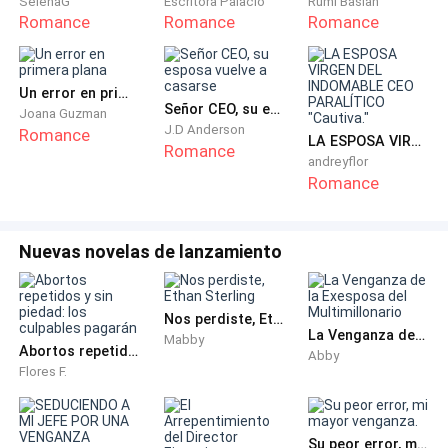
SelenaG
Escritora Palacio
Rumi Baslan
personas que conforman el círculo de oro se
Romance
Romance
Romance
encontraban allí, Sofía traía un vestido Azul que
resaltaba su clavícula y la cadena reluce aún más su
Un error en primera plana
cuello y su sencillez, ella era una verdadera Belleza.
Señor CEO, su esposa vuelve a casarse
Joana Guzman
J.D Anderson
Romance
LA ESPOSA VIRGEN DEL INDOMABLE CEO PARALÍTICO "Cautiva."
- Señora Alarcón se ve preciosa - Expuso una pequeña
Romance
andreyflor
mujer al acercarse a Sofía.
Romance
- Tatiana, no me digas Señora Alarcón no quiero
problemas - Responde Sofía la mujer habia sonreído
Nuevas novelas de lanzamiento
ante el recuerdo de la primera vez que su prima había
escuchado que Tatiana la llamaba Señora Alarcón a
Nos perdiste, Ethan Sterling
Sofía, Alma se había enfurecido tanto que le había
La Venganza de la Exesposa del Multimillonario
Mabby
Abortos repetidos y sin piedad: los culpables pagarán
dado bofetadas provocando un corte en el rostro de
Abby
Flores F.
Tatiana.
- Lo siento señora, se me había olvidado.
Su peor error, mi mayor venganza.