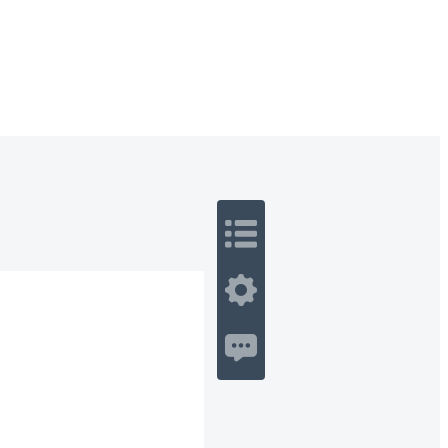
 Romance
Sci-Fi
Guerra
Otros