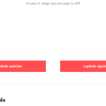
Escanea el código para descargar la APP
pítulo anterior
capítulo sigui
ulo