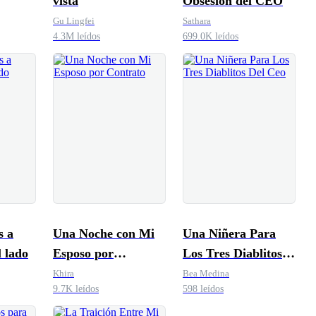
vista
Obsesión del CEO
Gu Lingfei
Sathara
4.3M leídos
699.0K leídos
s a
Una Noche con Mi
Una Niñera Para
l lado
Esposo por
Los Tres Diablitos
Contrato
Del Ceo
Khira
Bea Medina
9.7K leídos
598 leídos