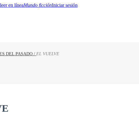
Mundo ficción
Iniciar sesión
ES DEL PASADO /
EL VUELVE
BTQ+
YA/TEEN
Paranormal
Misterio/Thriller
Oriental
Juegos
Historia
MM
VE