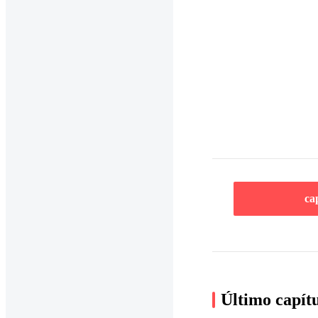
ca
Último capít