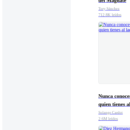
del Magnate
Tory Sánchez
712.8K leídos
Nunca conoce
quien tienes a
Solange Cardot
2.6M leídos