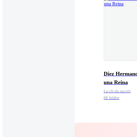
Diez Hermano
una Reina
La clé du succès
66 leídos