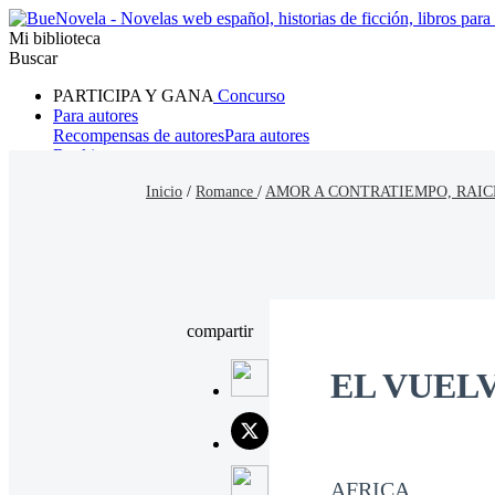
Mi biblioteca
Buscar
PARTICIPA Y GANA
Concurso
Para autores
Recompensas de autores
Para autores
Ranking
Navegar
Inicio
/
Romance
/
AMOR A CONTRATIEMPO, RAIC
Novelas
Cuentos Cortos
Todos
Romance
Hombre lobo
Mafia
Sistema
Fantasía
Urbano
LG
compartir
EL VUEL
AFRICA