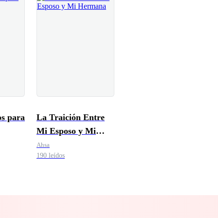
s para
La Traición Entre
Mi Esposo y Mi
Hermana
Ahsa
190 leídos