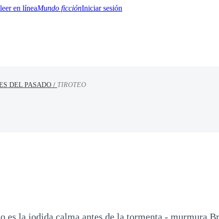
Mundo ficción
Iniciar sesión
ES DEL PASADO /
TIROTEO
BTQ+
YA/TEEN
Paranormal
Misterio/Thriller
Oriental
Juegos
Historia
MM
to es la jodida calma antes de la tormenta - murmura B