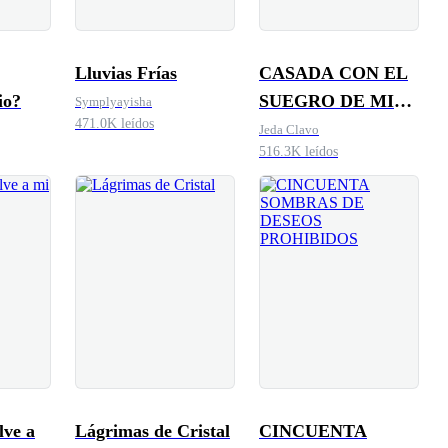
Lluvias Frías
CASADA CON EL
io?
SUEGRO DE MI
Symplyayisha
471.0K leídos
EX. ATERRIZAJE
Jeda Clavo
516.3K leídos
EN EL CORAZÓN
lve a
Lágrimas de Cristal
CINCUENTA