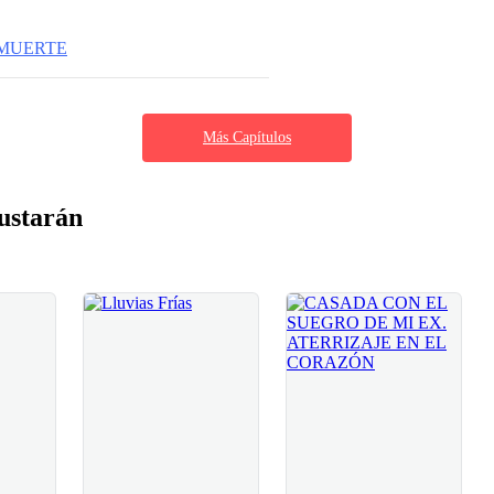
 MUERTE
Más Capítulos
ustarán