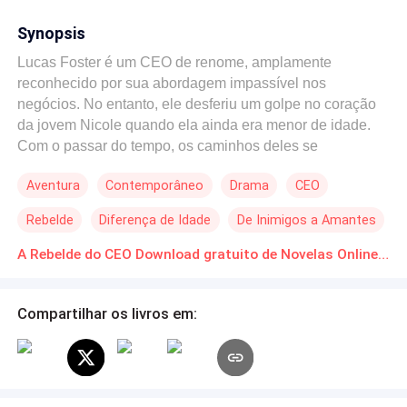
Synopsis
Lucas Foster é um CEO de renome, amplamente
reconhecido por sua abordagem impassível nos
negócios. No entanto, ele desferiu um golpe no coração
da jovem Nicole quando ela ainda era menor de idade.
Com o passar do tempo, os caminhos deles se
entrelaçam novamente, e Lucas se vê na posição de tutor
Aventura
Contemporâneo
Drama
CEO
da jovem, que agora se transformou em uma mulher
atraente e determinada a buscar sua revanche.
Rebelde
Diferença de Idade
De Inimigos a Amantes
A Rebelde do CEO Download gratuito de Novelas Online em PDF
Compartilhar os livros em: