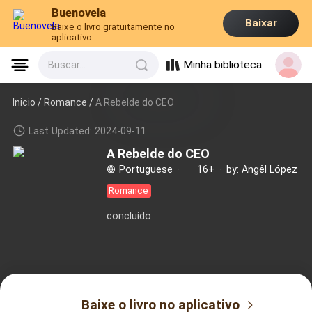
Buenovela
Baixar
Baixe o livro gratuitamente no
aplicativo
Minha biblioteca
Buscar...
Inicio /
Romance
/
A Rebelde do CEO
Last Updated: 2024-09-11
A Rebelde do CEO
Portuguese
·
16+
·
by: Angêl López
Romance
concluído
Baixe o livro no aplicativo