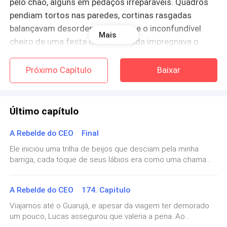
pelo chão, alguns em pedaços irreparáveis. Quadros
pendiam tortos nas paredes, cortinas rasgadas
balançavam desordenadamente, e o inconfundível
Mais
cheiro de uma festa descontrolada impregnava o
ambiente, transformando o meu refúgio em um
cenário de caos inimaginável.
Próximo Capítulo
Baixar
Último capítulo
Nicole, com a sua aura de rebeldia, havia deixado a
sua marca indelével. A tensão crescia enquanto eu
A Rebelde do CEO Final
tentava processar a transformação da minha
Ele iniciou uma trilha de beijos que desciam pela minha
tranquila morada. Lurdes, com um olhar temeroso,
barriga, cada toque de seus lábios era como uma chama
não era estranha à minha impaciência com relação a
que acendia um fogo mais profundo em meu interior. Sentia
a suavidade de sua língua enquanto ele explorava cada
Nicole.
A Rebelde do CEO 174. Capitulo
parte do meu corpo, deixando um rastro de arrepios que se
transformavam em ondas de calor.Quando ele
Viajamos até o Guarujá, e apesar da viagem ter demorado
— Onde ela está, onde está aquela endiabrada? —
cuidadosamente abaixou a minha calcinha, um olhar de
um pouco, Lucas assegurou que valeria a pena. Ao
gritei, expressando a frustração que consumia o meu
luxúria profunda brilhou em seus olhos, e essa visão