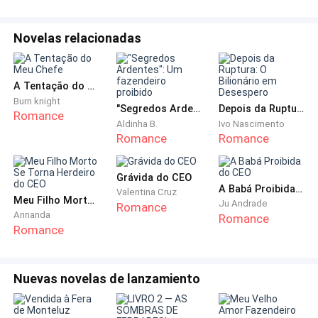
que eu, um homem que sempre se refugiou em seu
próprio mundo, cuidasse de Nicole até que ela
Novelas relacionadas
atingisse os 24 anos. Este é um compromisso que,
sinceramente, me deixa inquieto.
A Tentação do Meu Chefe
Burn knight
Como conheço a família de Nicole? Sua avó é uma
"Segredos Ardentes": Um fazendeiro proibido
Depois da Ruptura: O Bilionário em Desespero
Romance
conhecida dos meus pais há muitos anos, e, por
Aldinha B.
Ivo Nascimento
Romance
Romance
consequência, desenvolvemos um vínculo. Mesmo
que eu desejasse manter distância, me vi
frequentemente acompanhando a minha mãe em
Grávida do CEO
A Babá Proibida do CEO
Valentina Cruz
visitas à sua avó. No entanto, nunca fui próximo da
Meu Filho Morto Se Torna Herdeiro do CEO
Ju Andrade
Romance
garota, principalmente porque não compartilhávamos
Annanda
Romance
Romance
nada em comum. Afinal, o que um homem de 30 anos
poderia ter em comum com uma jovem de 15? As
nossas vidas pareciam pertencer a diferentes
Nuevas novelas de lanzamiento
universos, separadas por uma distância não apenas
de idade, mas de experiências e perspectivas. Este