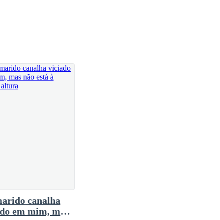
, retorceu o nariz. Desprezando o que a minha
iços domésticos, ou, borde um tecido. Uma prática
 o quanto se sentia triste por ter comentado algo
arido canalha
ado em mim, mas