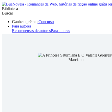
Biblioteca
Buscar
Ganhe o prêmio
Concurso
Para autores
Recompensas de autores
Para autores
Ranking
Navegar
Novelas
Contos Curtos
Todos
Romance
Hombre lobo
Mafia
Sistema
Fantasía
Urbano
LG