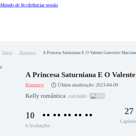
Mundo de ficção
Iniciar sessão
Início
Romance
A Princesa Saturniana E O Valente Guerreiro Marcian
BTQ+
YA/TEEN
Paranormal
Misterio/Thriller
Oriental
Juegos
Historia
MM
A Princesa Saturniana E O Valent
Romance
Última atualização: 2023-04-09
Kelly romântica
18
concluído
27
10
Capítul
6 Avaliações