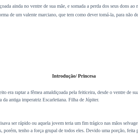
ldiçoada ainda no ventre de sua mãe, e somada a perda dos seus dons ao n
 forma de um valente marciano, que tem como dever tomá-la, para não de
Introdução/ Princesa
ito era raptar a fêmea amaldiçoada pela feiticeira, desde o ventre de 
da antiga imperatriz Escarletiana. Filha de Júpiter.
isava ser rápido ou aquela jovem teria um fim trágico nas mãos selva
les, porém, tenho a força grupal de todos eles. Devido uma porção, fei