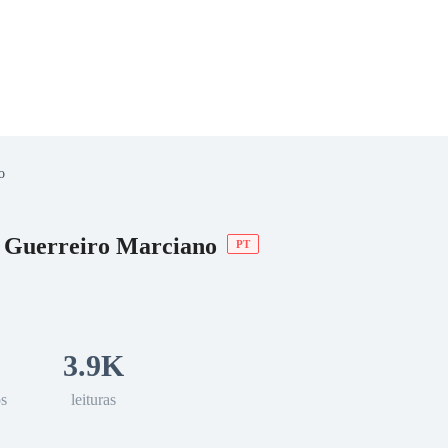
o
 Romance
Sci-Fi
Guerra
Otros
e Guerreiro Marciano
PT
3.9K
os
leituras