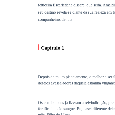
feiticeira Escarletiana dissera, que seria. Ama
seu destino revela-se diante da sua realeza em
companheiros de luta.
Capítulo 1
Depois de muito planejamento, o melhor a ser fe
desejos avassaladores daquela estranha vingança 
Os cem homens já fizeram a reivindicação, prec
fortificada pelo sangue. Eu, nasci diferente de
mãe. Filha de Marte.