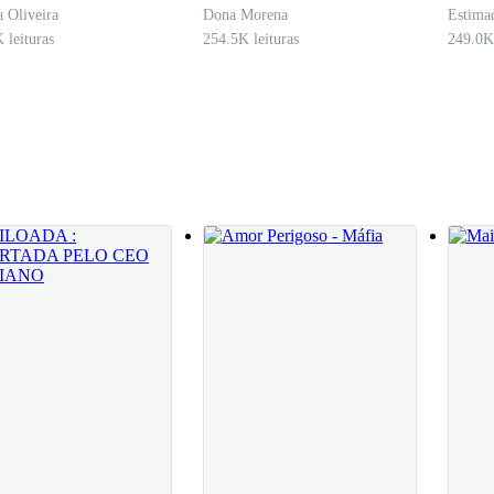
Contrato
não 
 Oliveira
Dona Morena
Estima
altu
 leituras
254.5K leituras
249.0K 
 fui amaldiçoada? Por favor! Me contem.
ntemente ela do meu lado.
os para os nossos aposentos.