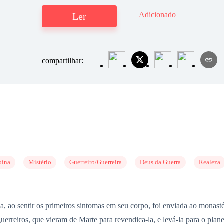
Adicionado
Ler
compartilhar:
oína
Mistério
Guerreiro/Guerreira
Deus da Guerra
Realeza
erna, ao sentir os primeiros sintomas em seu corpo, foi enviada ao mona
guerreiros, que vieram de Marte para revendica-la, e levá-la para o plan