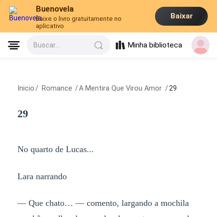
Buenovela
Baixar
Baixe o livro gratuitamente no
aplicativo
Minha biblioteca
Buscar...
Inicio
/
Romance
/
A Mentira Que Virou Amor
/
29
29
No quarto de Lucas...
Lara narrando
— Que chato… — comento, largando a mochila