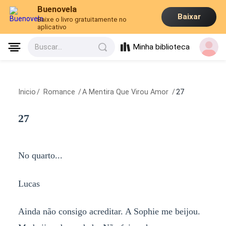
Buenovela
Baixar
Baixe o livro gratuitamente no
aplicativo
Minha biblioteca
Buscar...
Inicio
/
Romance
/
A Mentira Que Virou Amor
/
27
27
No quarto...
Lucas
Ainda não consigo acreditar. A Sophie me beijou.