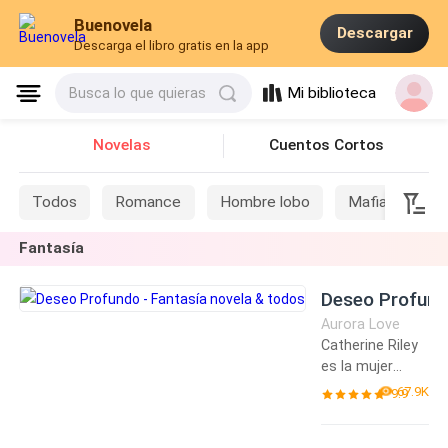
Buenovela
Descargar
Descarga el libro gratis en la app
Mi biblioteca
Busca lo que quieras
Novelas
Cuentos Cortos
Todos
Romance
Hombre lobo
Mafia
Si
Fantasía
Deseo Profun
Aurora Love
Catherine Riley
es la mujer
pirata más fiera
67.9K
9.9
los mares del
norte. Le ha