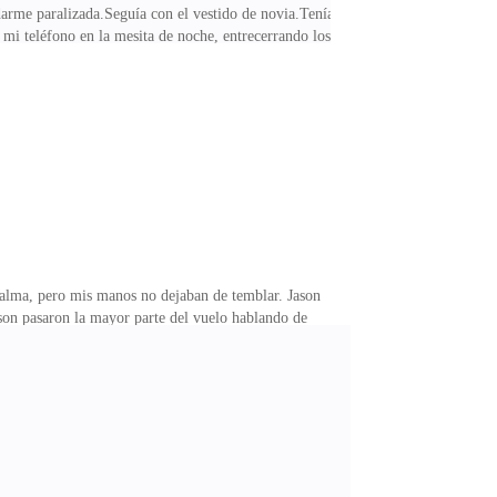
arme paralizada.Seguía con el vestido de novia.Tenía
 mi teléfono en la mesita de noche, entrecerrando los
para cambiar de lugar antes de que alguien lo notara.
La puerta se abrió con un leve chirrido.Edrick entró,
o imposible de descifrar.—¿Por qué no estás lista? —
calma, pero mis manos no dejaban de temblar. Jason
ason pasaron la mayor parte del vuelo hablando de
aba en silencio al lado de Edrick, mirando por la
feliz. Pero ¿cómo podía relajarme cuando el hombre al
 ni un solo segundo durante todo el vuelo.Cuando el