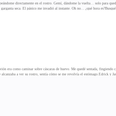
olpeándome directamente en el rostro. Gemí, dándome la vuelta… solo para qued
la garganta seca. El pánico me invadió al instante. Oh no… ¿qué hora es?Busqué
, lanzándolo sobre la cama. Aria y yo se suponía que nos reuniríamos anoche, 
cualquier forma… sigo atrapada aquí.Mi corazón empezó a latir con más fuerza.
alones perfectamente ajustados. Su mirada recorrió mi cuerpo, tranquila… per
para qué?Alzó una ce
 avión era como caminar sobre cáscaras de huevo. Me quedé sentada, fingiendo 
ue alcanzaba a ver su rostro, sentía cómo se me revolvía el estómago.Edrick y J
o “inversiones”, “acciones” y “proyectos” flotaban entre ellos. Yo solo me qued
e esta “luna de miel” es un viaje con todos los gastos pagados. Debería estar 
que me casé por error estaba a mi lado?Mi corazón no dejó de latir con fuerza
livio. Por fin podía bajar