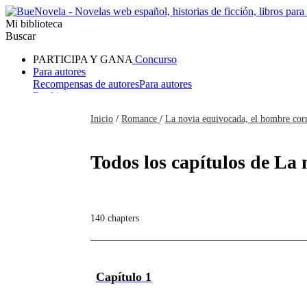
Mi biblioteca
Buscar
PARTICIPA Y GANA
Concurso
Para autores
Recompensas de autores
Para autores
Ranking
Navegar
Inicio
/
Romance
/
La novia equivocada, el hombre cor
Novelas
Cuentos Cortos
Todos
Romance
Hombre lobo
Mafia
Sistema
Fantasía
Urbano
LG
Todos los capítulos de La 
140 chapters
Capítulo 1