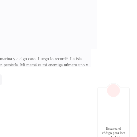
elo pulido. El pasillo se abría a un amplio dormitorio
marina y a algo caro. Luego lo recordé. La isla
aún persistía. Mi mamá es mi enemiga número uno y
 colgaba descuidadamente de una silla. Típico.
 obligué a salir de la cama.La luz del sol que entraba
a hermoso. Demasiado hermoso para dos personas que no
Escanea el
código para leer