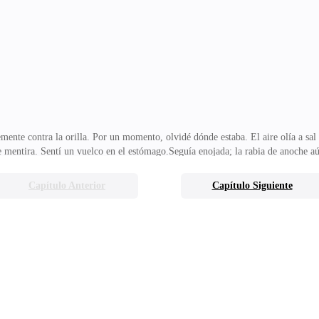
abras sonaban tan mal. Lo seguí escaleras arriba, arrastrando los pies por el su
sábanas de sed
ente contra la orilla. Por un momento, olvidé dónde estaba. El aire olía a sal 
 mentira. Sentí un vuelco en el estómago.Seguía enojada; la rabia de anoche 
 sin estar aquí. Su lado de la cama estaba intacto, pero la chaqueta de su traje
 era así, ¿por qué quería que compartiéramos la misma habitación? Suspiré y me
Capítulo Anterior
Capítulo Siguiente
ra. Los suelos de mármol, las cortinas doradas, las suaves sábanas blancas. Er
n vestido veraniego blanco y sal