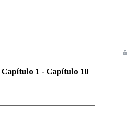
 Romance
Sci-Fi
Guerra
Otros
 Capítulo 1 - Capítulo 10