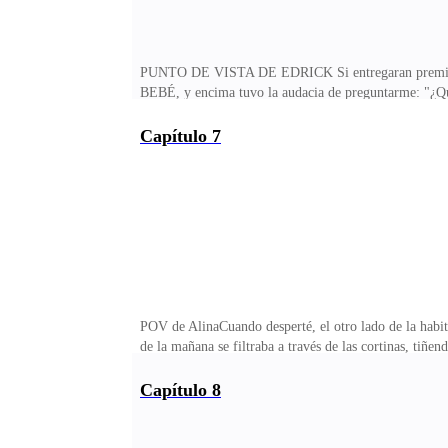
PUNTO DE VISTA DE EDRICK Si entregaran premios a l
BEBÉ, y encima tuvo la audacia de preguntarme: "¿Qué
demasiado drama por parte de la prensa, algo a lo que
que mencionábamos al bebé en público lo convertía en 
Capítulo 7
y Aria seguía mirándome con una expresión de duda. ¿
agotada —dije envolviendo su hombro con mi brazo. E
POV de AlinaCuando desperté, el otro lado de la habit
de la mañana se filtraba a través de las cortinas, tiñ
levanté arrastrando los pies, entré al baño y dejé que
una de las batas de seda caras que venían en la malet
Capítulo 8
equipaje.Un golpe suave en la puerta sonó, y antes de
aroma hizo que mi estómago rugiera.—Buenos días, s