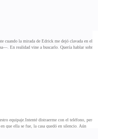
te cuando la mirada de Edrick me dejó clavada en el
sa—. En realidad vine a buscarlo. Quería hablar sobre
mentira se resquebrajaba.Edrick ni siquiera parpadeó.
olvió el estómago. No se lo estaba creyendo.Jason
 su suite.Edrick no dijo nada. El silencio se alargó,
stro equipaje.Intenté distraerme con el teléfono, pero
n que ella se fue, la casa quedó en silencio. Aún
de pie cerca de la puerta, con la mandíbula tensa. Yo
Levántate.Levanté la vista hacia él.—¿Disculpa?—Nos