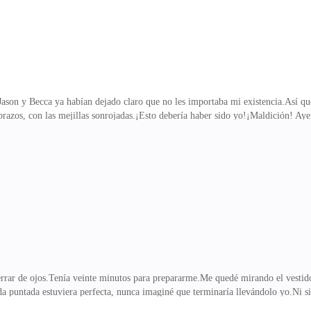
 Jason y Becca ya habían dejado claro que no les importaba mi existencia.Así qu
 brazos, con las mejillas sonrojadas.¡Esto debería haber sido yo!¡Maldición! Aye
o todo se rompió. Mi escudo se hizo añicos.—¿Por qué…? —los sollozos sacudie
y yo habíamos sido mejores amigas desde los siete. ¿Cómo podían las dos pers
e intentaba enfrentarlos, me cerraban la puerta en la cara.¿Cómo se atreven? 
ento, la puerta de vidrio de
cerrar de ojos.Tenía veinte minutos para prepararme.Me quedé mirando el vestido
a puntada estuviera perfecta, nunca imaginé que terminaría llevándolo yo.Ni s
l cambio… excepto aquellos lo suficientemente atentos como para leer el dolor e