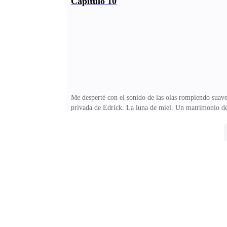
Capítulo 10
vamos a nuestra habitación.Nuestra habitación. Las pal
que parecía sacado de un sueño. Ventanales inmensos, 
Me desperté con el sonido de las olas rompiendo suavem
privada de Edrick. La luna de miel. Un matrimonio de
odio apenas estar dándome cuenta de ello.Edrick seguía
Probablemente había pasado la noche con Lila. Pero si
a raudales por la ventana hacía que todo resplandecie
se soportaban.Después de una ducha rápida, me puse u