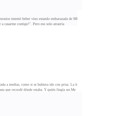
onios intentó beber vino estando embarazada de MI
a casarme contigo!". Pero eso solo atraería
ta en nosotros. El hecho de que fuera la primera vez
cuestión de segundos. Todos en la mesa nos observaban,
atrimonio de farsa. —Uhm, mi esposa está bastante
ada a medias, como si se hubiera ido con prisa. La luz
asta que recordé dónde estaba. Y quién fingía ser.Me
 que vive una mentira. Después de ducharme, me puse
k había dicho que no hacía falta deshacer el
. Panqueques, frutas y jugo recién exprimido. Solo el