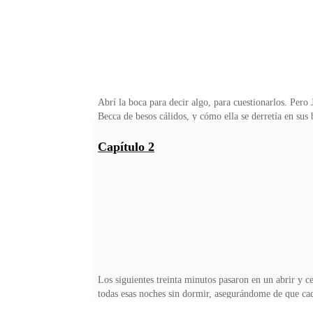
Abrí la boca para decir algo, para cuestionarlos. Pero
Becca de besos cálidos, y cómo ella se derretía en sus
posaron en el anillo de compromiso, y ahí fue cuand
más de cinco años, comprometidos durante dos. Becca 
Capítulo 2
así?Acababa de descubrir que me engañaban, y ahora qu
dejó de ser dolor… y se convirtió en furia.En ese mom
Los siguientes treinta minutos pasaron en un abrir y 
todas esas noches sin dormir, asegurándome de que cad
espejo, era exactamente igual a ella. Nadie notaría e