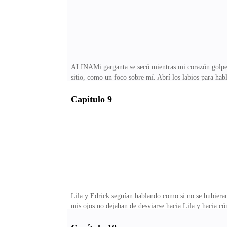
ALINAMi garganta se secó mientras mi corazón golpeab
sitio, como un foco sobre mí. Abrí los labios para h
los siguientes pasos del acuerdo que acabamos de cerr
Se quedó ahí, con la mandíbula tensa, los ojos fijos e
Capítulo 9
también debió sentirlo, porque sus palabras empezaron
denso, pesado, aplastando la habitación hasta hacer dif
Lila y Edrick seguían hablando como si no se hubieran 
mis ojos no dejaban de desviarse hacia Lila y hacia c
podía oler su perfume en el aire. Dulce y suave, como 
me senté en el sofá, sosteniendo mi vaso de agua, fi