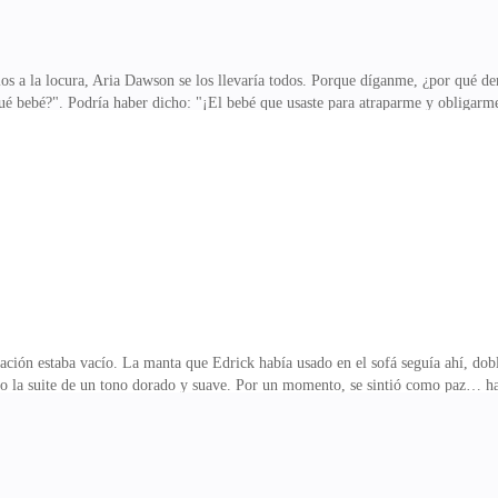
a locura, Aria Dawson se los llevaría todos. Porque díganme, ¿por qué dem
 bebé?". Podría haber dicho: "¡El bebé que usaste para atraparme y obligarme 
 no estoy dispuesto a enfrentarme. La atención de todo el mundo ya estaba pues
una noticia digna de chisme. El cielo sabe que estará en todos los medios en 
Esta es la mujer con la que me casé? Culpo a mi padre por obligarme a este m
lla se tensó de inmediato. Como si mi contacto fue
ación estaba vacío. La manta que Edrick había usado en el sofá seguía ahí, dobl
endo la suite de un tono dorado y suave. Por un momento, se sintió como paz… h
 el agua tibia recorriera mi piel. Se sentía bien… demasiado bien para alguien
a. Seguro algo que eligió Aria.Como no íbamos a quedarnos mucho tiempo, Edric
 que pudiera responder, un empleado del hotel entró con un carrito de desayuno
eñora Vale —dijo el camarero