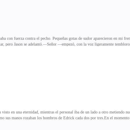
a con fuerza contra el pecho. Pequeñas gotas de sudor aparecieron en mi fren
ablar, pero Jason se adelantó.—Señor —empezó, con la voz ligeramente tembloro
ar.Su tono era demasiado formal… demasiado inestable. Casi podía oír cómo la 
n mí todo el tiempo que Jason hablaba. Ni una sola vez lo miró a él. Se me rev
 a atropellarse.—Y-yo pensé que era urgente, señor… por eso vine directamente a
ícil respirar.Finalme
visto en una eternidad, mientras el personal iba de un lado a otro metiendo nue
ómo sus manos rozaban los hombros de Edrick cada dos por tres.En el momento e
si hubiera querido dejar una parte de sí misma atrás.Edrick ni me miró. Seguía 
ngiendo ver cosas en mi teléfono como si no me importara.Finalmente habló:—