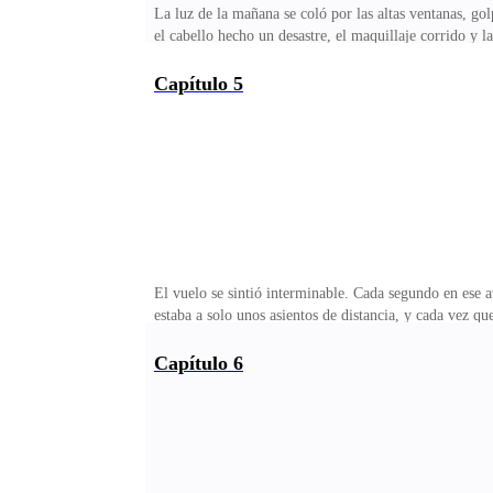
La luz de la mañana se coló por las altas ventanas, g
el cabello hecho un desastre, el maquillaje corrido y 
ojos para ver la pantalla.9:30 a. m.—Mierda —murmuré
Pero nunca apareció. O tal vez me quedé dormida. De 
Capítulo 5
impecable como siempre, con una camisa oscura y pant
preguntó.Mis ojos se abrieron de par en par.—¿Lista 
El vuelo se sintió interminable. Cada segundo en ese
estaba a solo unos asientos de distancia, y cada vez q
negocios. Apenas entendía lo que decían. Palabras com
ventana cómo las nubes se deslizaban.Debería fingir qu
Capítulo 6
que una vez amé estaba justo ahí… y el hombre con el 
piloto anunció que íbamos a aterrizar, casi suspiré de a