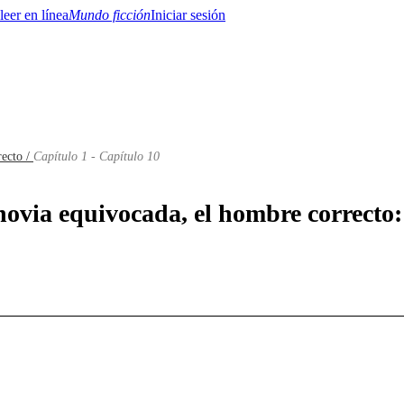
Mundo ficción
Iniciar sesión
recto /
Capítulo 1 - Capítulo 10
BTQ+
YA/TEEN
Paranormal
Misterio/Thriller
Oriental
Juegos
Historia
MM
novia equivocada, el hombre correcto: