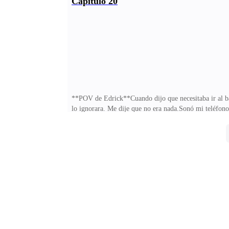
Capítulo 20
rato. Me preguntó si había dormido bien; mentí y le d
Fácil. Dulce.Entonces lo vi a él.Edrick estaba a unos 
**POV de Edrick**Cuando dijo que necesitaba ir al baño
lo ignorara. Me dije que no era nada.Sonó mi teléfon
¿Dónde estás tú?—Vuelo retrasado, pero voy en camino
mezcla bien. Se ve como cualquier otro. Pero está ahí
pagaría. Habían querido mi cabeza desde el día en que 
dirigieron hacia el pasillo por el que ella se había ido.