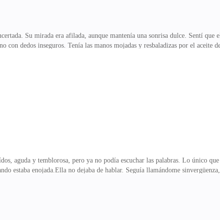
rtada. Su mirada era afilada, aunque mantenía una sonrisa dulce. Sentí que el
ono con dedos inseguros. Tenía las manos mojadas y resbaladizas por el aceite de
abeza me daba vueltas. ¿Era este el fin de nuestras mentiras?—Abuela, es... e
s una tontería. Ya sabes. Cosas de gemelas.Mi voz sonó como si la hubieran ex
olo asintió muy despacio.—Ah. Ya veo —dijo.Pero la mirada que me lanzó... m
zas en su mente.No hizo más p
s, aguda y temblorosa, pero ya no podía escuchar las palabras. Lo único que 
uando estaba enojada.Ella no dejaba de hablar. Seguía llamándome sinvergüenza,
sus labios. Todo lo que sentía era una atracción magnética. Algo ardiente. Algo
r en par. Su respiración se cortó.La acorralé contra la pared. Mi cuerpo se mo
 nada.Solo me incliné hacia ella.Más cerca.El mundo se redujo al espacio entre 
aban justo ahí.Tan