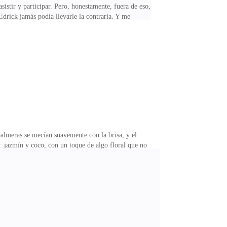
sistir y participar. Pero, honestamente, fuera de eso,
Edrick jamás podía llevarle la contraria. Y me
zos". Lo que sea que eso significara. La abuela decía
otra vez. El personal había montado una pista de
o duré ni un minuto antes de que Edrick empezara a
palmeras se mecían suavemente con la brisa, y el
a: jazmín y coco, con un toque de algo floral que no
e de mí, luciendo —como era de esperarse— elegante
 que me hizo dudar—. En este spa no andan con
mos con una exfoliación corporal completa. Las