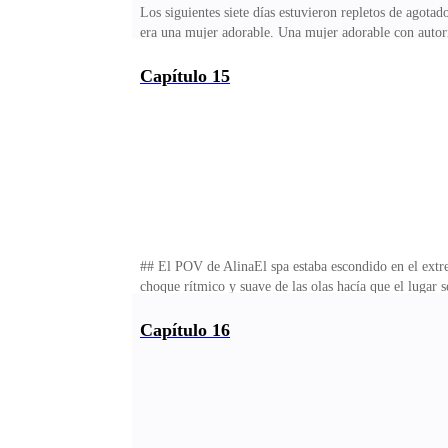
Los siguientes siete días estuvieron repletos de agotad
era una mujer adorable. Una mujer adorable con autorid
encantaba verlo bajo control; me daba una sensación de
que nos ayudaría a "entendernos mejor". Si me pregunt
Capítulo 15
obstáculos: un montón de cuerdas, postes de bambú y t
actuar como si estuviera al mando.—Muévete más ráp
## El POV de AlinaEl spa estaba escondido en el extrem
choque rítmico y suave de las olas hacía que el lugar 
lograba identificar. Se sentía como el paraíso, y me 
incluso en bata; su sola presencia imponía respeto.—
Capítulo 16
rodeos.Me reí. —Creo que podría acostumbrarme a est
manos de la terapeuta se movían con maestría sobre c