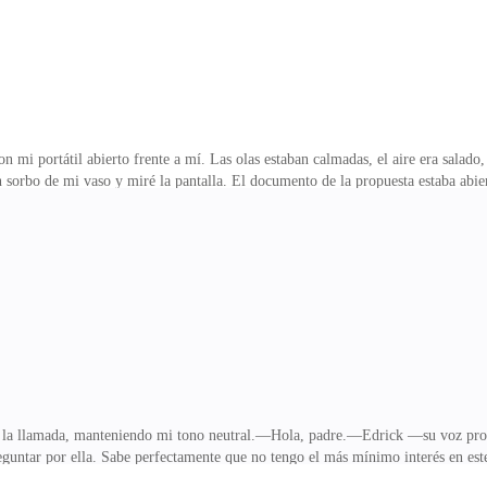
n mi portátil abierto frente a mí. Las olas estaban calmadas, el aire era salad
n sorbo de mi vaso y miré la pantalla. El documento de la propuesta estaba abi
rsa, me estaba ahogando. Mi teléfono sonó. Lo cogí. Era Adrian. —Así que —di
—. Sabes por qué estoy aquí. Es una tortura. Adrian se rió otra vez. —No te c
uesto que lo hice. Era una mujer astuta, su trampa estaba perfectamente diseñad
ó Adrian, como si lo hubiera
é la llamada, manteniendo mi tono neutral.—Hola, padre.—Edrick —su voz pr
reguntar por ella. Sabe perfectamente que no tengo el más mínimo interés en est
nvolvía como si tuviera una cuenta pendiente personal para hacerla brillar. Desd