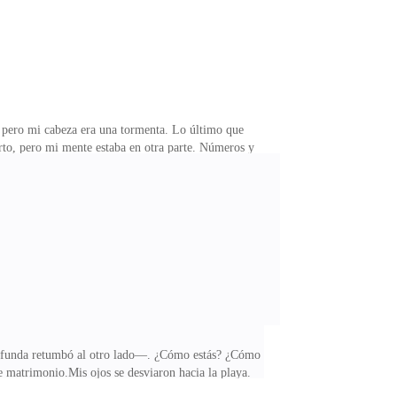
o, pero mi cabeza era una tormenta. Lo último que
erto, pero mi mente estaba en otra parte. Números y
jo riéndose—, ¿cómo va la luna de miel? ¿Ya se
ulpo. Ella prácticamente te obligó. Todavía no puedo
a, y yo caí en ella. —Al menos aprendiste una lección
ofunda retumbó al otro lado—. ¿Cómo estás? ¿Cómo
e matrimonio.Mis ojos se desviaron hacia la playa.
e aquí, tenía una vista más clara de ella en ese mismo