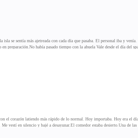
a isla se sentía más ajetreada con cada día que pasaba. El personal iba y venía.
to en preparación.No había pasado tiempo con la abuela Vale desde el día del spa
ando me hablaba, pero estar cerca de ella hacía que la mentira pesara más en m
l casi beso.A veces todavía podía sentirlo, como un fantasma cálido rozando m
ma de "qué habría pasado si realmente me hubieras besado". Y odiaba eso. Lo o
tante. Frío. E
n el corazón latiendo más rápido de lo normal. Hoy importaba. Hoy era el día
Me vestí en silencio y bajé a desayunar.El comedor estaba desierto.Una de las 
rativos. Asentí y le pedí que me llevara allí.El salón estaba precioso. Luces do
ecoradores, corrigiendo un par de cosas. Cuando se dio la vuelta y me vio, se le