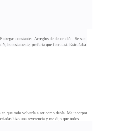
 Entregas constantes. Arreglos de decoración. Se sentía
. Y, honestamente, prefería que fuera así. Extrañaba la
i pecho. Ya me estaba ahogando en la culpa; tenerla
i boca. Mirarlo se sentía extraño ahora. No de esa
diaba tanto.Pero no tenía que preocuparme de que se
 en que todo volvería a ser como debía. Me incorporé
criadas hizo una reverencia y me dijo que todos
radas. Rosas blancas. Una suave brisa que soplaba desde
 iluminó la cara. Yo le devolví la sonrisa.Hablamos un