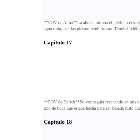
**POV de Alina**La abuela miraba el teléfono desconce
agua tibia, con las piernas temblorosas. Tomé el teléf
este... puedo explicarlo... —No sabía qué decir, la c
veces nos intercambiamos los nombres por diversión. E
Capítulo 17
Ahogada.La abuela siguió mirándome. No dijo nada. S
Como si acabara de encajar la pieza de un rompecabe
**POV de Edrick**Su voz seguía resonando en mis oído
tipo de boca que estaba hecha para ser besada justo c
eso importaba. Todo lo que veía era el movimiento de 
muñeca.Se quedó paralizada.Sus ojos se abrieron de pa
Capítulo 18
apagó de inmediato. Silencio. Pesado. Cargado.No dije
temblaron. No me empujó. No se movió.Sus labios est