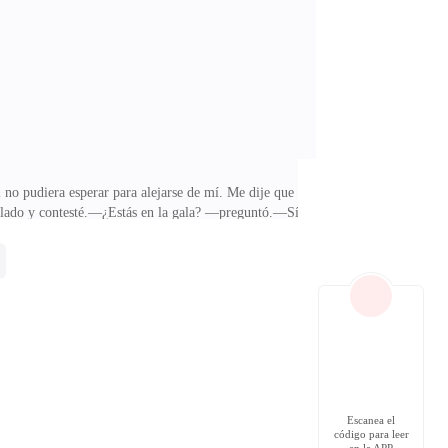
vía no me lo había puesto. Fue un momento cálido.
 no pudiera esperar para alejarse de mí. Me dije que
n lado y contesté.—¿Estás en la gala? —preguntó.—Sí.
ho. —¿Quién?—No sé su identidad real. Solo sé que se
ruido. Las caras de los hombres que juraron que yo
lo cuestión de negocios.Era venganza.Mis ojos se
Escanea el
código para leer