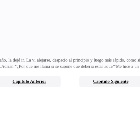
ije que sí. Me elogió el color del vestido que usaría por la noche, aunque toda
metros de distanc
, la dejé ir. La vi alejarse, despacio al principio y luego más rápido, como si
o.Adrian.*¿Por qué me llama si se supone que debería estar aquí?*Me hice a u
. Escucha. Tienes que tener cuidado. El líder está allí.Se me oprimió el pec
. Estoy seguro.Mi mente regresó a los archivos. Las armas. El cargamento dest
Capítulo Anterior
Capítulo Siguiente
clausuré su puerto de armas más grande. Si el líder estaba aquí, esto no era so
Aria.Ella sería