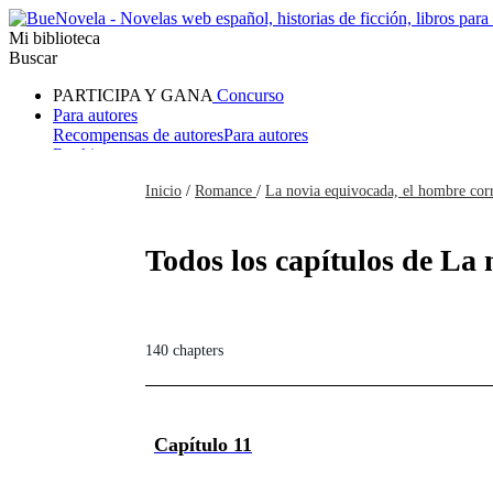
Mi biblioteca
Buscar
PARTICIPA Y GANA
Concurso
Para autores
Recompensas de autores
Para autores
Ranking
Navegar
Inicio
/
Romance
/
La novia equivocada, el hombre cor
Novelas
Cuentos Cortos
Todos
Romance
Hombre lobo
Mafia
Sistema
Fantasía
Urbano
LG
Todos los capítulos de La 
140 chapters
Capítulo 11