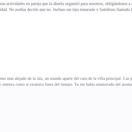
oras actividades en pareja que la abuela organizó para nosotros, obligándonos a a
ad. No podías decirle que no. Incluso ese tipo testarudo y fastidioso llamado 
 plenitud.La actividad de hoy se suponía que era para el "fortalecimiento de la
an a mí, solo era una forma elegante de decir "tortura".Estábamos en la playa 
úneles de red. ¿El desafío? "Trabajar juntos en equipo para llegar al final".N
ido —ladró mientras yo int
o más alejado de la isla, un mundo aparte del caos de la villa principal. Las 
se sintiera como si existiera fuera del tiempo. Ya me había enamorado del arom
dieron ganas de embotellarlo para llevármelo a casa.La abuela caminaba delant
Espero que estés lista para este masaje —dijo, lanzándome una pequeña sonrisa
o. Honestamente, puede que mi espalda por fin me perdone algún día.Comenza
ada músculo tenso, puliendo y eliminando capas d