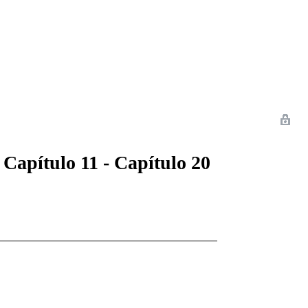
 Romance
Sci-Fi
Guerra
Otros
 Capítulo 11 - Capítulo 20