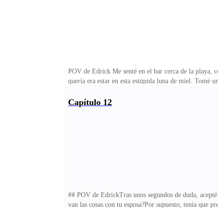
POV de Edrick Me senté en el bar cerca de la playa, co
quería era estar en esta estúpida luna de miel. Tomé u
palabras se mezclaban. Este matrimonio, toda esta fa
derritió el hielo? —Cállate la maldita boca —murmuré
Capítulo 12
creer que hayas seguido adelante con la boda. Por sup
valiosa sobre meter tu verga en cualquier cosa —añadi
## POV de EdrickTras unos segundos de duda, acept
van las cosas con tu esposa?Por supuesto, tenía que p
Aria estaba de pie a unos metros, y la luz del sol la e