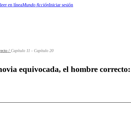
Mundo ficción
Iniciar sesión
recto /
Capítulo 11 - Capítulo 20
BTQ+
YA/TEEN
Paranormal
Misterio/Thriller
Oriental
Juegos
Historia
MM
novia equivocada, el hombre correcto: