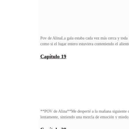
Pov de AlinaLa gala estaba cada vez más cerca y toda l
como si el lugar entero estuviera conteniendo el alien
calidez de su voz y la forma en que tocaba mi mano cu
cerca solo me hundiría más.Y luego estaba Edrick.Aque
Capítulo 19
forma de "quiero matarte". Algo peor. Era de esa for
me acercara. Desde esa noche, él se había mostrado dis
**POV de Alina**Me desperté a la mañana siguiente co
lentamente, sintiendo una mezcla de emoción y miedo. 
estaban ya en el lugar de la gala terminando los prepa
el océano. Parecía irreal. La abuela hablaba con los d