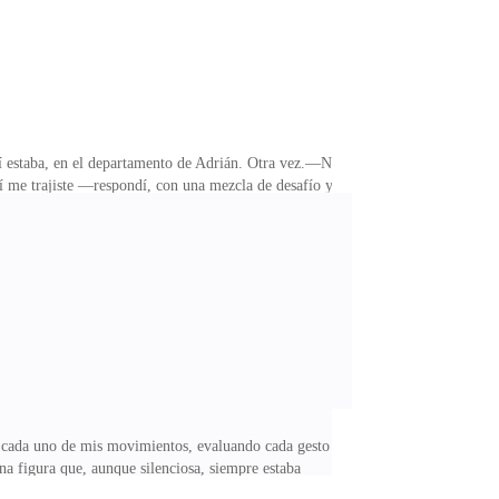
hí estaba, en el departamento de Adrián. Otra vez.—No
í me trajiste —respondí, con una mezcla de desafío y
eso invisible que parecía aplastarnos.—Esto ya no es
sbocado.Se giró hacia mí, sus ojos reflejando una
era enfrentarlo.Adrián caminó hacia mí. Lento.
o cada uno de mis movimientos, evaluando cada gesto
na figura que, aunque silenciosa, siempre estaba
a resuelto.—Esto es un error —dijo, rompiendo el