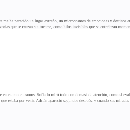
pre me ha parecido un lugar extraño, un microcosmos de emociones y destinos en
istorias que se cruzan sin tocarse, como hilos invisibles que se entrelazan mo
e la vi. Sofía. Mi reflejo. Mi otra mitad.Pero algo estaba distinto. Su mirada.
bía sentido.—Kira —dijo al acercarse, su voz una melodía conocida pero con no
, que alguna vez fue cálido y reconfortante, ahora fuera solo un gesto vacío,
quietud que se filtrab
e en cuanto entramos. Sofía lo miró todo con demasiada atención, como si eval
o que estaba por venir. Adrián apareció segundos después, y cuando sus miradas 
eto al borde de ser revelado.—Así que tú eres Adrián —dijo Sofía, con una calm
ó él con la misma serenidad medida, como si ambos estuvieran interpretando 
le vista, parecía casual, pero que en realidad estaba cargado de secretos y co
? —pregunté, intenta