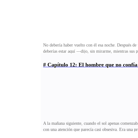
No debería haber vuelto con él esa noche. Después de 
deberías estar aquí —dijo, sin mirarme, mientras sus 
resignación.El silencio se apoderó de la habitación mi
solo peligro, Kira. —Su voz era un susurro grave, ca
# Capítulo 12: El hombre que no confía
tormenta interna que yo no podía comprender del tod
Controlado. Pero sus ojos… no lo estaban. Eran un m
A la mañana siguiente, cuando el sol apenas comenzab
con una atención que parecía casi obsesiva. Era una p
presente. Su mirada impenetrable parecía estar siempr