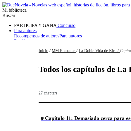
Mi biblioteca
Buscar
PARTICIPA Y GANA
Concurso
Para autores
Recompensas de autores
Para autores
Ranking
Navegar
Inicio
/
MM Romance
/
La Doble Vida de Kira /
Capítu
Novelas
Cuentos Cortos
Todos
Romance
Hombre lobo
Mafia
Sistema
Fantasía
Urbano
LG
Todos los capítulos de La 
27 chapters
# Capítulo 11: Demasiado cerca para e