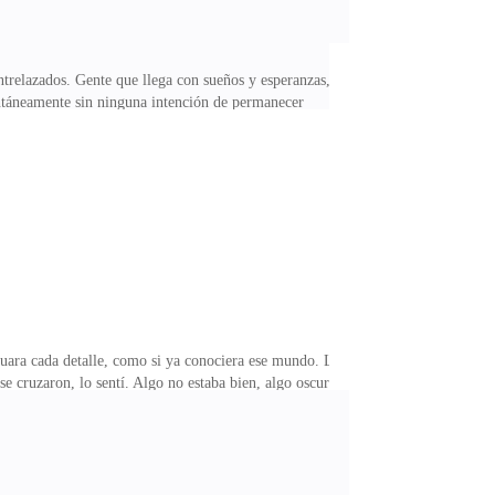
trelazados. Gente que llega con sueños y esperanzas,
mentáneamente sin ninguna intención de permanecer
 Más fría. Más… distante. Un abismo parecía haberse
tas disonantes. —Sofía. Nos abrazamos, pero no fue
 una formalidad más en un mundo que ya no reconocía.—
uara cada detalle, como si ya conociera ese mundo. La
se cruzaron, lo sentí. Algo no estaba bien, algo oscuro
a que parecía ensayada, como si cada palabra estuviera
un guion invisible que solo ellos conocían.Demasiado
mplicidades invisibles, un juego de miradas y palabras