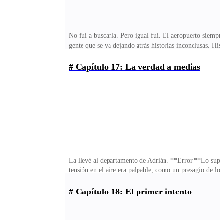
No fui a buscarla. Pero igual fui. El aeropuerto siem
gente que se va dejando atrás historias inconclusas. H
unidos. Allí estaba yo, en medio de todo eso, hasta qu
abierto entre nosotras, un abismo que antes jamás ha
# Capítulo 17: La verdad a medias
como antes. Lo sentí de inmediato, como si el abrazo
Estás diferente —murmuré, tratando de disimular la in
La llevé al departamento de Adrián. **Error.**Lo sup
tensión en el aire era palpable, como un presagio de l
y oculto se escondía bajo la superficie, como un secr
medida con precisión.—Y tú debes ser Sofía —respondi
# Capítulo 18: El primer intento
calmados. Demasiado medidos. Un encuentro que, a simp
que escondían más de lo que revelaban.—¿Se conocen