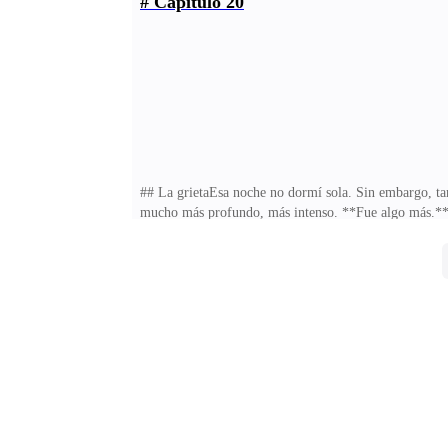
# Capítulo 20
contenidas que apenas podía controlar.La imposición e
presionando todos los botones equivocados.—No puede
## La grietaEsa noche no dormí sola. Sin embargo, t
mucho más profundo, más intenso. **Fue algo más.** A
explicarse con palabras, pero que se sentía poderosa
Solo se escuchaban nuestras respiraciones, lentas y a
de su corazón, que parecía latir al mismo ritmo que 
rompiendo el silencio con una voz que apenas reconoc