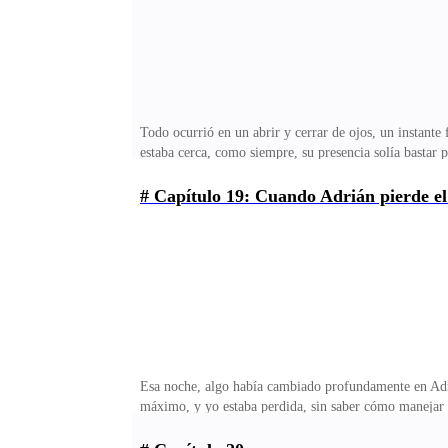
Todo ocurrió en un abrir y cerrar de ojos, un instante
estaba cerca, como siempre, su presencia solía bastar
un espectro en la calle, deslizándose sigilosamente has
imposible contarlos en medio de aquel caos abrumador.
# Capítulo 19: Cuando Adrián pierde el
una desesperación que nunca antes había escuchado. Er
reaccioné con lo que había aprendido en mis entrenami
Esa noche, algo había cambiado profundamente en Adri
máximo, y yo estaba perdida, sin saber cómo manejar 
una firmeza que nunca antes había escuchado en su vo
refería. Su mirada era dura, y sus palabras parecían 