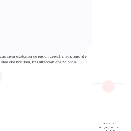
 cada sílaba que pronunciaba. Era como si estuviera
na mera explosión de pasión desenfrenada, sino algo
ible que nos unía, una atracción que no podía
e ese momento compartido, nos quedamos en silencio.
nsaba sobre su pecho, escuchando el latido constante
e eterno.—Esto no debería estar pasando —murmuré,
Escanea el
código para leer