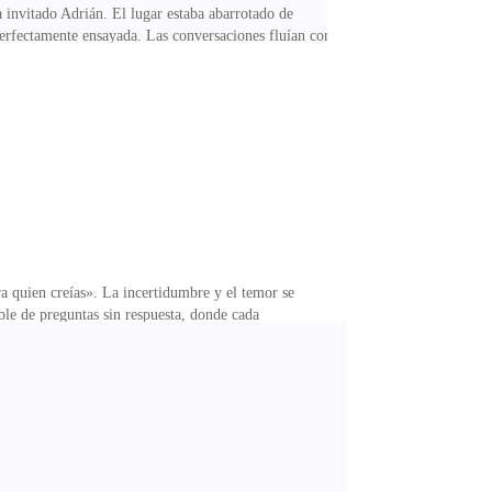
a invitado Adrián. El lugar estaba abarrotado de
 perfectamente ensayada. Las conversaciones fluían con
ía. A pesar de que ese mundo no era el mío, me
una calma engañosa hasta que ella hizo su entrada.
—Adrián —exclamó con una sonrisa que parecía iluminar
a quien creías». La incertidumbre y el temor se
le de preguntas sin respuesta, donde cada
s luces, me levanté con determinación. La ansiedad
legar al despacho de Adrián. Allí estaba él, sumido en
mpulsado por la necesidad urgente de obtener