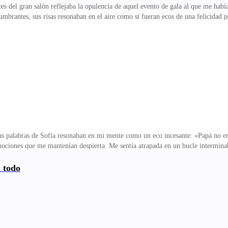
ces del gran salón reflejaba la opulencia de aquel evento de gala al que me habí
lumbrantes, sus risas resonaban en el aire como si fueran ecos de una felicidad
e bajo cada palabra se escondían intenciones de negocios camufladas con maestr
n un ambiente que se me antojaba extraño y distante.La velada transcurría con 
table, parecía irradiar una perfección que deslumbraba a todos los presentes. 
Adrián le devolvió la sonr
as palabras de Sofía resonaban en mi mente como un eco incesante: «Papá no er
ociones que me mantenían despierta. Me sentía atrapada en un bucle interminab
de dudas.Cuando el amanecer apenas comenzaba a teñir el cielo con sus primera
é por el corredor, sintiendo el frío del mármol bajo mis pies descalzos, hasta l
a todo
ente encorvada y la mirada fija en los papeles. Mi corazón latía con fuerza, i
 silencio con una voz que apenas reconocí como la m