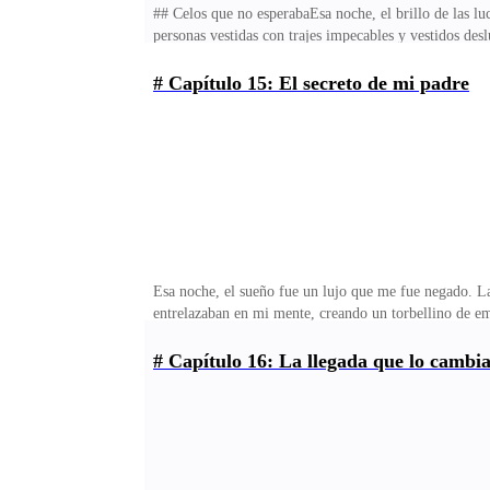
## Celos que no esperabaEsa noche, el brillo de las lu
personas vestidas con trajes impecables y vestidos des
una cortesía medida, pero no podía dejar de sentir qu
encontraba allí, a su lado, esforzándome por encajar e
# Capítulo 15: El secreto de mi padre
Valeria, con su porte altivo y su confianza inquebran
la sala entera—. Hace tanto tiempo que no nos vemos.
Esa noche, el sueño fue un lujo que me fue negado. L
entrelazaban en mi mente, creando un torbellino de em
pensamiento era un hilo más enredado en esta maraña 
me impulsó a buscar la verdad que tanto ansiaba. Camin
# Capítulo 16: La llegada que lo cambi
la revisión de unos documentos, con la espalda ligeram
respuestas.—Necesito saber algo —dije, rompiendo el