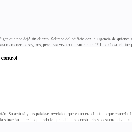
 fugaz que nos dejó sin aliento. Salimos del edificio con la urgencia de quiene
 para mantenernos seguros, pero esta vez no fue suficiente.## La emboscada in
ta detenerse frente a nosotros. Las puertas se abrieron de golpe, y de su interio
 La tensión en el aire era palpable, como si el mundo se hubiera detenido en 
 control
a un grito que resonaba con el eco de la urgencia y el miedo.Uno de los hombre
entos: un golpe rápido,
án. Su actitud y sus palabras revelaban que ya no era el mismo que conocía. L
la situación. Parecía que todo lo que habíamos construido se desmoronaba len
z, una firmeza que me estremeció y me dejó sin aliento.—¿Qué cosa? —pregunt
cortar el aire entre nosotros.—Tú saliendo sola. Tú peleando. Tú ignorando el 