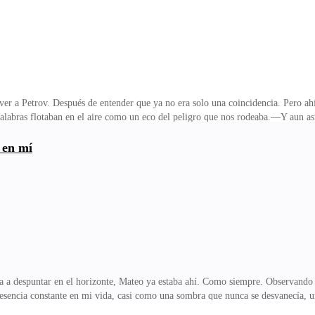
ver a Petrov. Después de entender que ya no era solo una coincidencia. Pero a
palabras flotaban en el aire como un eco del peligro que nos rodeaba.—Y aun as
entras él se quitaba el saco con movimientos tensos, cada gesto cargado de un p
si un lamento.—Nunca lo fue —respondí con certeza, aunque mi corazón latía de
 en mí
o.—Ahora eres parte del problema.—Entonces deja de tratarme como si no pudi
ar agitado por emociones que luch
a a despuntar en el horizonte, Mateo ya estaba ahí. Como siempre. Observand
resencia constante en mi vida, casi como una sombra que nunca se desvanecía, u
e fijada en mí, como si intentara descifrar un complejo enigma que nunca serí