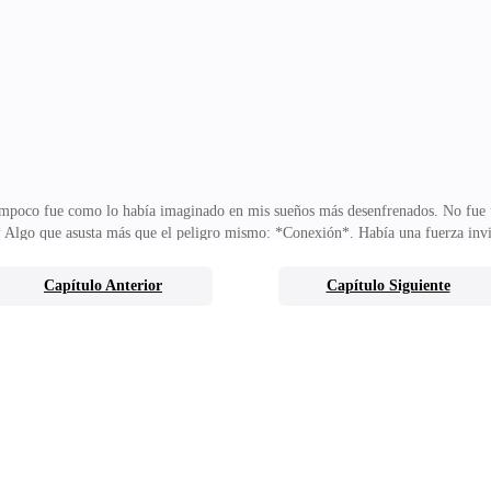
n sus palabras me hizo hervir la sangre. Sentía cómo mi indignación crecía con
s decidir eso —respondí, desafiándolo con
ampoco fue como lo había imaginado en mis sueños más desenfrenados. No fue u
lgo que asusta más que el peligro mismo: *Conexión*. Había una fuerza invis
mente real, como un lazo inquebrantable tejido por el destino mismo.Después d
compasadas, como un suave murmullo que llenaba la habitación. Mi cabeza desca
Capítulo Anterior
Capítulo Siguiente
el mío, como si ambos hubiéramos sido creados para sincronizarnos en un bail
ía como mía, una voz cargada de incertidumbre y an