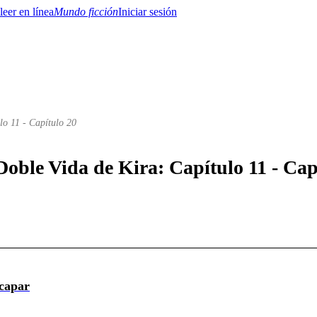
Mundo ficción
Iniciar sesión
lo 11 - Capítulo 20
BTQ+
YA/TEEN
Paranormal
Misterio/Thriller
Oriental
Juegos
Historia
MM
Doble Vida de Kira: Capítulo 11 - Cap
scapar