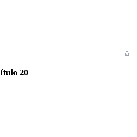
 Romance
Sci-Fi
Guerra
Otros
ítulo 20