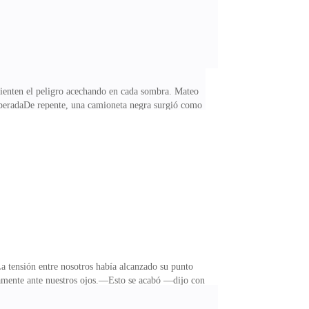
s sienten el peligro acechando en cada sombra. Mateo
esperadaDe repente, una camioneta negra surgió como
r descendieron varios hombres, tantos que era
ese instante.—¡Kira! —gritó Mateo, su voz cargada de
s me sujetó del brazo. Fue su error. Instintivamente,
a tensión entre nosotros había alcanzado su punto
tamente ante nuestros ojos.—Esto se acabó —dijo con
é, aunque en el fondo sabía perfectamente a qué se
peligro —enumeró, su voz un torrente de emociones