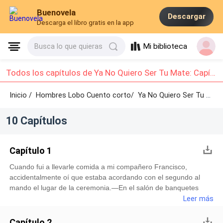
Buenovela
Descargar
Descarga el libro gratis en la app
Mi biblioteca
Busca lo que quieras
Todos los capítulos de Ya No Quiero Ser Tu Mate: Capítulo 1 - Capítulo 10
Inicio /
Hombres Lobo Cuento corto/
Ya No Quiero Ser Tu Mate /
10 Capítulos
Capítulo 1
Cuando fui a llevarle comida a mi compañero Francisco,
accidentalmente oí que estaba acordando con el segundo al
mando el lugar de la ceremonia.—En el salón de banquetes
deben haber una infinidad de rosas luminosas, la alfombra debe
Leer más
ser de lana pura y los candelabros deben ser de cristal con un
colorido fantástico...Todo eso era lo que yo le había mencionado
Capítulo 2