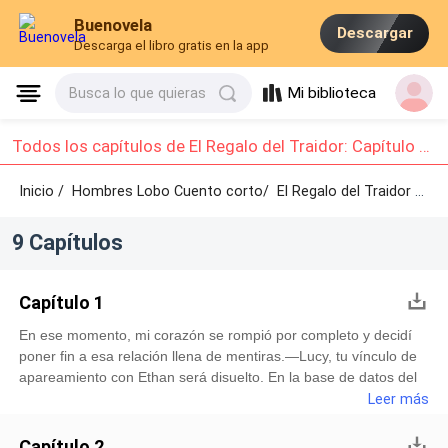
Buenovela
Descargar
Descarga el libro gratis en la app
Mi biblioteca
Busca lo que quieras
Todos los capítulos de El Regalo del Traidor: Capítulo 1 - Capítulo 9
Inicio /
Hombres Lobo Cuento corto/
El Regalo del Traidor /
Cap
9 Capítulos
Capítulo 1
En ese momento, mi corazón se rompió por completo y decidí
poner fin a esa relación llena de mentiras.—Lucy, tu vínculo de
apareamiento con Ethan será disuelto. En la base de datos del
registro lobuno, toda tu información será borrada. Él ya no
Leer más
podrá encontrarte jamás. ¿Estás segura de proceder?Me
arrodillé con devoción frente a la estatua de la Diosa de la Luna:
Capítulo 2