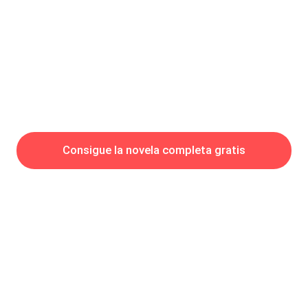
hombre sentado junto a la ventana no me quitaba los ojos de
encima.Al reconocer esa silueta ta
Consigue la novela completa gratis
Hot Genres
Romance
Recursos